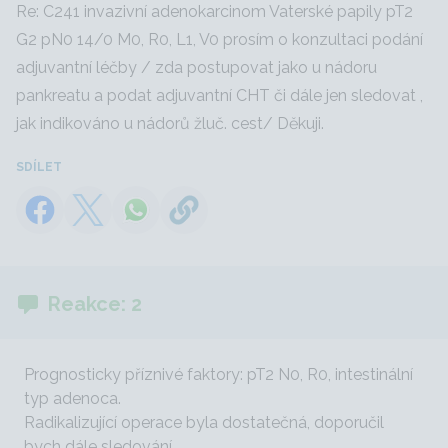
Re: C241 invazivní adenokarcinom Vaterské papily pT2
G2 pN0 14/0 M0, R0, L1, V0 prosím o konzultaci podání
adjuvantní léčby / zda postupovat jako u nádoru
pankreatu a podat adjuvantní CHT či dále jen sledovat ,
jak indikováno u nádorů žluč. cest/ Děkuji.
SDÍLET
Reakce: 2
Prognosticky příznivé faktory: pT2 N0, R0, intestinální
typ adenoca.
Radikalizující operace byla dostatečná, doporučil
bych dále sledování.