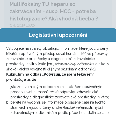
Multifokálny TU heparu so
zakrvácaním - susp. HCC - potreba
histologizácie? Aká vhodná liečba ?
7. 4. 2025 16:50
Legislativní upozornění
73 ročný pacient s vedľajším nálezom na USG
obličiek - ložiskových zmien pravého laloka
pečene so satelitnými ložiskami v ľavom laloku,
Vstupujete na stránky obsahující informace, které jsou určeny
lékařům oprávněným předepisovat humánní léčivé přípravky,
odoslaný na dodiferencovanie od nefrologa na
zdravotnické prostředky a diagnostické zdravotnické
onkoambulanciu. Iniciálne doplnené onkomarkery:
prostředky in vitro (dále jen
„zdravotnický odborník“
), a nikoliv
CEA : 4,31 ng/ml ( ľa...
široké (laické) veřejnosti či jiným skupinám odborníků.
Kliknutím na odkaz „Potvrzuji, že jsem lékařem“
2
prohlašujete, že:
VÍCE ZDE
jste zdravotnickým odborníkem – lékařem oprávněným
předepisovat humánní léčivé přípravky, zdravotnické
prostředky a diagnostické zdravotnické prostředky in vitro;
berete na vědomí, že informace obsažené dále na těchto
Onkolog, Urolog
raritní
stránkách nejsou určeny široké (laické) veřejnosti, nýbrž
zdravotnickým odborníkům podle předchozí definice, a to
Voľba liečby metastatického