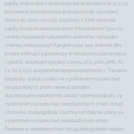
papily, indikována k endoskopické ampulektomii. 21.12.21
provedena endoskopická ampulectomie, zavedeny
stenty do obou vývodů, biopticky z EMR Vaterské
papily invazivní adenokarcinom intestinálního typu G2,
vzniklý na pokladě tubulárního adenomu, vykazující
známky nádorové lymfangioinvaze, bez známek žilní
invaze, infiltrující submukózy (k hloubce invaze se nelze
vyjádřit), dosahující spodiny vzorku, pT2, pNX, pMX, R1,
L1, V0 9.2.22 duodenohemipancreatectomia s. Traverso
biopticky- pahýl cystiku ve vyšetřeném rozsahu bez
neoplastických změn. resekat parciální
duodenopankreatektomie: oblast Vaterské papaily ve
vyšetřeném rozsahu bez neoplastických změn, obraz
chronické cholangoitidy. Všechny lymfatické uzliny ve
vyšetřeném rozsahu bez neoplastických změn.
Pankreas a duodenum bez histopatologického nálezu.