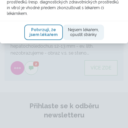
prostředků (resp. diagnostických zdravotnických prostředků
1. 8. 2024 16:47
in vitro) je vhodné předem zkonzultovat s lékařem či
lékárníkem.
Pacient 55 let, v OA hypertenze, kuřák od 15 let, s
krátkou anamnézou obtíží, 7/24 bezbolestný
Potvrzuji, že
Nejsem lékařem,
ikterus, 4.7.24 CT - Žlučník s norm. nálezem, IH
jsem lékařem
opustit stránky
žlučové cesty lehce rozšířeny -
hepatocholedochus 12-13 mm - ev. lith.
nezobrazujeme - obraz v.s. se steno...
2
VÍCE ZDE
Přihlaste se k odběru
newsletteru