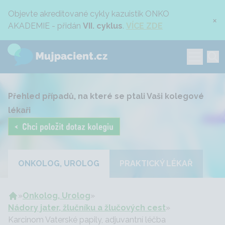
Objevte akreditované cykly kazuistik ONKO
×
AKADEMIE - přidán
VII. cyklus
.
VÍCE ZDE
Přehled případů, na které se ptali Vaši kolegové
lékaři
ONKOLOG, UROLOG
PRAKTICKÝ LÉKAŘ
»
Onkolog, Urolog
»
Nádory jater, žlučníku a žlučových cest
»
Karcinom Vaterské papily, adjuvantní léčba