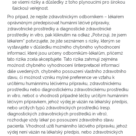
se všemi riziky a důsledky z toho plynoucími pro širokou
kombinovaného hepatocelulárneho a
(laickou) veřejnost.
cholangiocelulárneho karcinómu
Pro případ, že nejste zdravotnickým odborníkem – lékařem
oprávněným předepisovat humánní léčivé přípravky,
5. 9. 2024 11:08
zdravotnické prostředky a diagnostické zdravotnické
Dobrý deň vážené kolégium, Ide o 67-ročného
prostředky in vitro, pak kliknutím na odkaz „Potvrzuji, že jsem
lékařem“ potvrzujete, že jste seznámen s riziky, kterým se
pac. s dg. Kombinovaný hepatocelulárny a
vystavujete v důsledku možného chybného vyhodnocení
cholangiocelulárny karcinóm S8,7,6,5,4 pečene, po
informací, které jsou určeny odborníkům-lékařům, přičemž
2 etapovej ALLPS 20.02. a 04.03.2024, pT3 cN0
tato rizika zcela akceptujete. Tato rizika zahrnují zejména
cM0- III.A kl.št., predoperačné onkomarkery : CEA v
možnost chybného vyhodnocení (interpretace) informací
norme ....CA 19-9...
dále uvedených, chybného posouzení vlastního zdravotního
stavu, či možnost vzniku mylné preference ve vztahu k
určitému humánnímu léčivému přípravku, zdravotnickému
2
VÍCE ZDE
prostředku nebo diagnostickému zdravotnickému prostředku
in vitro, neboť o vhodnosti případné léčby určitým humánním
léčivým přípravkem, jehož výdej je vázán na lékařský předpis,
nebo určitých typů zdravotnických prostředků (resp.
diagnostických zdravotnických prostředků in vitro),
Onkolog, Urolog
rozhoduje vždy lékař po posouzení zdravotního stavu
pacienta. Vhodnost užití humánního léčivého přípravku, jehož
Adjuvantní léčba karcinomu
výdej není vázán na lékařský předpis, nebo zdravotnických
žlučovodu