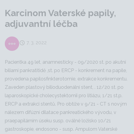
Karcinom Vaterské papily,
adjuvantní léčba
7. 3. 2022
Pacientka 49 let, anamnesticky - 09/2020 st. po akutní
biliarní pankratitidě ,st. po ERCP - konkrement na papile,
provedena papilosfinkterotomie, extrakce konkrementu.
Zaveden plastový bilioduodenální stent, . 12/20 st. po
laparoskopické cholecystektomii pro litiázu, 1/21 st.p.
ERCP a extrakci stentů. Pro obtíže v 9/21 - CT s novým
nálezem difúzní dilatace pankreatického vývodu, v
praepapilárním úseku susp. oválné ložisko 10/21
gastroskopie, endosono - susp. Ampulom Vaterské