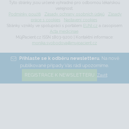
Tyto stránky jsou určené výhradně pro odbornou lékařskou
veřejnost.
Podmínky použití
Zásady ochrany osobních údajů
Zásady
práce s cookies
Nastavení cookies
Stránky vznikly ve spolupráci s portálem
EUNI.cz
a časopisem
Acta medicinae
.
MůjPacient.cz ISSN 1803-9200 | Kontaktní informace:
monika.svobodova@mujpacient.cz
Přihlaste se k odběru newsletteru
. Na nově
publikované případy Vás rádi upozorníme.
REGISTRACE K NEWSLETTERU
Zavřít