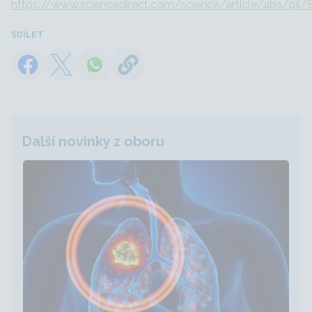
https://www.sciencedirect.com/science/article/abs/pi
SDÍLET
Další novinky z oboru