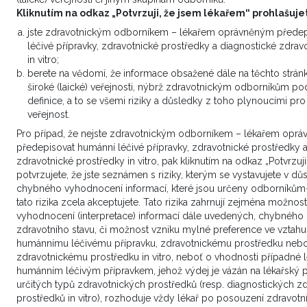
Kliknutím na odkaz „Potvrzuji, že jsem lékařem“ prohlašujet
jste zdravotnickým odborníkem – lékařem oprávněným předep
léčivé přípravky, zdravotnické prostředky a diagnostické zdrav
in vitro;
berete na vědomí, že informace obsažené dále na těchto strán
široké (laické) veřejnosti, nýbrž zdravotnickým odborníkům p
definice, a to se všemi riziky a důsledky z toho plynoucími pro 
veřejnost.
Pro případ, že nejste zdravotnickým odborníkem – lékařem opr
Kabozantinib v léčbě diferencovaných
předepisovat humánní léčivé přípravky, zdravotnické prostředky 
karcinomů štítné žlázy
zdravotnické prostředky in vitro, pak kliknutím na odkaz „Potvrzuj
potvrzujete, že jste seznámen s riziky, kterým se vystavujete v 
chybného vyhodnocení informací, které jsou určeny odborníkům
Další partnerská sdělení
tato rizika zcela akceptujete. Tato rizika zahrnují zejména možno
vyhodnocení (interpretace) informací dále uvedených, chybného 
zdravotního stavu, či možnost vzniku mylné preference ve vztahu
humánnímu léčivému přípravku, zdravotnickému prostředku neb
zdravotnickému prostředku in vitro, neboť o vhodnosti případné 
Přihlaste se k odběru
humánním léčivým přípravkem, jehož výdej je vázán na lékařský 
určitých typů zdravotnických prostředků (resp. diagnostických z
newsletteru
prostředků in vitro), rozhoduje vždy lékař po posouzení zdravotní