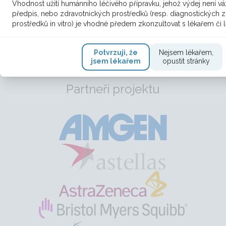
Vhodnost užití humánního léčivého přípravku, jehož výdej není vá
předpis, nebo zdravotnických prostředků (resp. diagnostických 
Na novinky Vás rádi upozorníme. Stačí se jen
prostředků in vitro) je vhodné předem zkonzultovat s lékařem či 
registrovat k odběru e-mailu
.
Potvrzuji, že
Nejsem lékařem,
jsem lékařem
opustit stránky
Partneři projektu