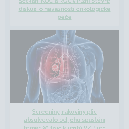
Setkání KOC a ROC v Plzni otevře
diskusi o návaznosti onkologické
péče
Screening rakoviny plic
absolvovalo od jeho spuštění
téměř 30 tisíc klientů VZP, jen