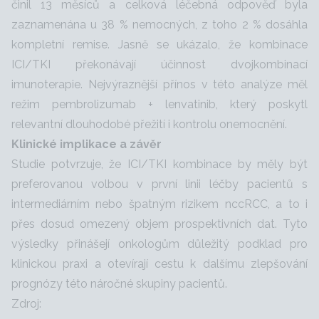
činil 13 měsíců a celková léčebná odpověď byla
zaznamenána u 38 % nemocných, z toho 2 % dosáhla
kompletní remise. Jasně se ukázalo, že kombinace
ICI/TKI překonávají účinnost dvojkombinací
imunoterapie. Nejvýraznější přínos v této analýze měl
režim pembrolizumab + lenvatinib, který poskytl
relevantní dlouhodobé přežití i kontrolu onemocnění.
Klinické implikace a závěr
Studie potvrzuje, že ICI/TKI kombinace by měly být
preferovanou volbou v první linii léčby pacientů s
intermediárním nebo špatným rizikem nccRCC, a to i
přes dosud omezený objem prospektivních dat. Tyto
výsledky přinášejí onkologům důležitý podklad pro
klinickou praxi a otevírají cestu k dalšímu zlepšování
prognózy této náročné skupiny pacientů.
Zdroj: