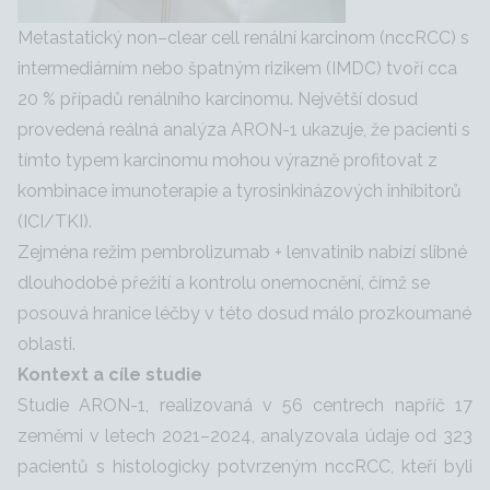
Metastatický non–clear cell renální karcinom (nccRCC) s
intermediárním nebo špatným rizikem (IMDC) tvoří cca
20 % případů renálního karcinomu. Největší dosud
provedená reálná analýza ARON-1 ukazuje, že pacienti s
tímto typem karcinomu mohou výrazně profitovat z
kombinace imunoterapie a tyrosinkinázových inhibitorů
(ICI/TKI).
Zejména režim pembrolizumab + lenvatinib nabízí slibné
dlouhodobé přežití a kontrolu onemocnění, čímž se
posouvá hranice léčby v této dosud málo prozkoumané
oblasti.
Kontext a cíle studie
Studie ARON-1, realizovaná v 56 centrech napříč 17
zeměmi v letech 2021–2024, analyzovala údaje od 323
pacientů s histologicky potvrzeným nccRCC, kteří byli