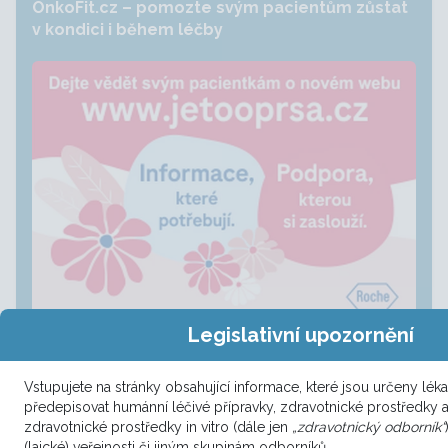
OnkoFit.cz – pomozte svým pacientům zůstat
v kondici i během léčby
JE TO O PRSA - webové stránky pro pacientky
Legislativní upozornění
s karcinomem prsu
Vstupujete na stránky obsahující informace, které jsou určeny l
předepisovat humánní léčivé přípravky, zdravotnické prostředky 
zdravotnické prostředky in vitro (dále jen
„zdravotnický odborník“
(laické) veřejnosti či jiným skupinám odborníků.