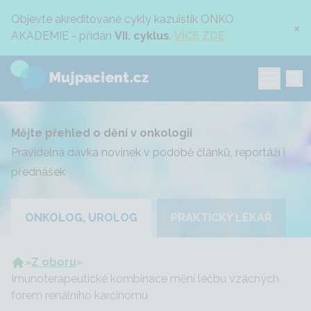
Objevte akreditované cykly kazuistik ONKO
×
AKADEMIE - přidán
VII. cyklus
.
VÍCE ZDE
Mějte přehled o dění v onkologii
Pravidelná dávka novinek v podobě článků, reportáží i
přednášek
ONKOLOG, UROLOG
PRAKTICKÝ LÉKAŘ
»
Z oboru
»
Imunoterapeutické kombinace mění léčbu vzácných
forem renálního karcinomu