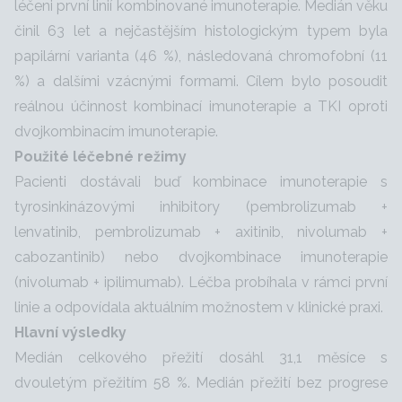
léčeni první linií kombinované imunoterapie. Medián věku
činil 63 let a nejčastějším histologickým typem byla
papilární varianta (46 %), následovaná chromofobní (11
%) a dalšími vzácnými formami. Cílem bylo posoudit
reálnou účinnost kombinací imunoterapie a TKI oproti
dvojkombinacím imunoterapie.
Použité léčebné režimy
Pacienti dostávali buď kombinace imunoterapie s
tyrosinkinázovými inhibitory (pembrolizumab +
lenvatinib, pembrolizumab + axitinib, nivolumab +
cabozantinib) nebo dvojkombinace imunoterapie
(nivolumab + ipilimumab). Léčba probíhala v rámci první
linie a odpovídala aktuálním možnostem v klinické praxi.
Hlavní výsledky
Medián celkového přežití dosáhl 31,1 měsíce s
dvouletým přežitím 58 %. Medián přežití bez progrese