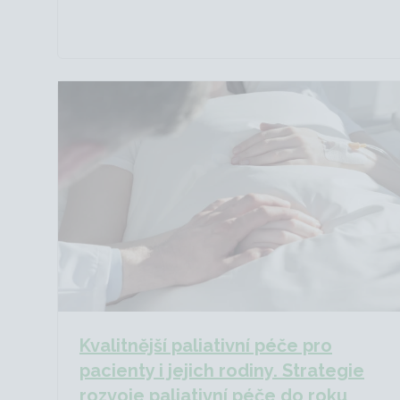
Kvalitnější paliativní péče pro
pacienty i jejich rodiny. Strategie
rozvoje paliativní péče do roku