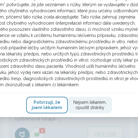
m“ potvrzujete, že jste seznámen s riziky, kterým se vystavujete v dů
ho chybného vyhodnocení informací, které jsou určeny odborníkům
m, přičemž tato rizika zcela akceptujete. Tato rizika zahrnují zejména
st chybného vyhodnocení (interpretace) informací dále uvedených,
ého posouzení vlastního zdravotního stavu, či možnost vzniku mylné
rence ve vztahu k určitému humánnímu léčivému přípravku, zdravotn
Praktický lékař
ředku nebo diagnostickému zdravotnickému prostředku in vitro, nebo
osti případné léčby určitým humánním léčivým přípravkem, jehož výd
Paliativní chemoterapie u ca
na lékařský předpis, nebo určitých typů zdravotnických prostředků (
stických zdravotnických prostředků in vitro), rozhoduje vždy lékař p
rektosigmatis
zení zdravotního stavu pacienta. Vhodnost užití humánního léčivého
18. 6. 2026 07:54
vku, jehož výdej není vázán na lékařský předpis, nebo zdravotnických
edků (resp. diagnostických zdravotnických prostředků in vitro) je vh
76letá pacientka (v minulosti již léčena pro ca
m zkonzultovat s lékařem či lékárníkem.
prsu l.sin operačně+CHT+RT 1999) nyní léčena
pro ca rektosigmatu pT4 pN1 M0 - st.p. operaci,
Potvrzuji, že
Nejsem lékařem,
adjuv. RT , 01/2026 dle CT progredující
jsem lékařem
opustit stránky
peritoneální karcinóza, indikována k paliativní
systémové terapii -...
2
VÍCE ZDE