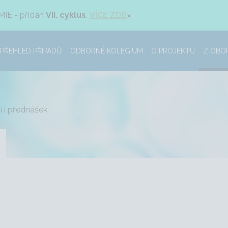
×
MIE - přidán
VII. cyklus
.
VÍCE ZDE
PŘEHLED PŘÍPADŮ
ODBORNÉ KOLEGIUM
O PROJEKTU
Z OBO
í i přednášek