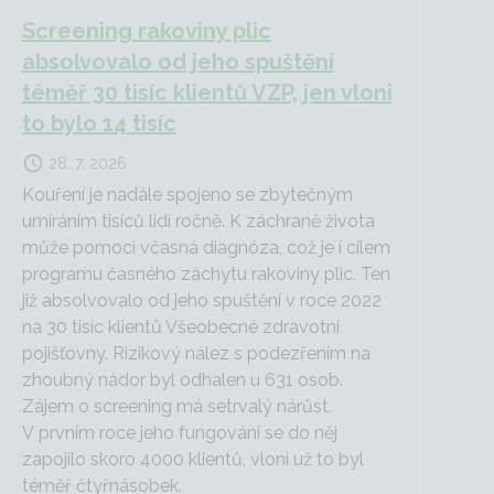
Screening rakoviny plic
absolvovalo od jeho spuštění
téměř 30 tisíc klientů VZP, jen vloni
to bylo 14 tisíc
28. 7. 2026
Kouření je nadále spojeno se zbytečným
umíráním tisíců lidí ročně. K záchraně života
může pomoci včasná diagnóza, což je í cílem
programu časného záchytu rakoviny plic. Ten
již absolvovalo od jeho spuštění v roce 2022
na 30 tisíc klientů Všeobecné zdravotní
pojišťovny. Rizikový nález s podezřením na
zhoubný nádor byl odhalen u 631 osob.
Zájem o screening má setrvalý nárůst.
V prvním roce jeho fungování se do něj
zapojilo skoro 4000 klientů, vloni už to byl
téměř čtyřnásobek.