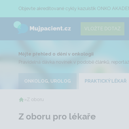
Objevte akreditované cykly kazuistik ONKO AKADE
VLOŽTE DOTAZ
Mějte přehled o dění v onkologii
Pravidelná dávka novinek v podobě článků, reportáž
ONKOLOG, UROLOG
PRAKTICKÝ LÉKAŘ
»
Z oboru
Z oboru pro lékaře