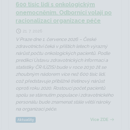
600 tisíc lidí s onkologickým
onemocněním. Odborníci volají po
racionalizaci organizace péče
21. 7. 2026
V Praze dne 1. července 2026 – České
zdravotnictví čeká v příštích letech výrazný
nárůst počtu onkologických pacientů. Podle
predikcí Ústavu zdravotnických informací a
statistiky ČR (ÚZIS) bude v roce 2030 žít se
zhoubným nádorem více než 600 tisíc lidí,
což představuje přibližně třetinový nárůst
oproti roku 2020. Rostoucí počet pacientů
spolu se stárnutím populace i zdravotnického
personálu bude znamenat stále větší nároky
na organizaci péče.
Více ZDE
Aktuality