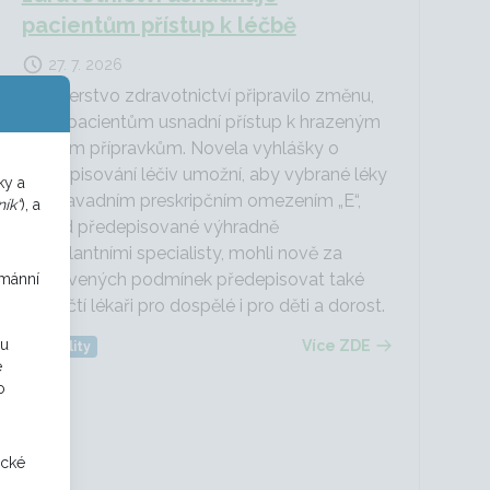
pacientům přístup k léčbě
27. 7. 2026
Ministerstvo zdravotnictví připravilo změnu,
která pacientům usnadní přístup k hrazeným
léčivým přípravkům. Novela vyhlášky o
předepisování léčiv umožní, aby vybrané léky
ky a
s dosavadním preskripčním omezením „E“,
ík“
), a
dosud předepisované výhradně
ambulantními specialisty, mohli nově za
stanovených podmínek předepisovat také
umánní
praktičtí lékaři pro dospělé i pro děti a dorost.
ou
Více ZDE
Aktuality
e
o
ické