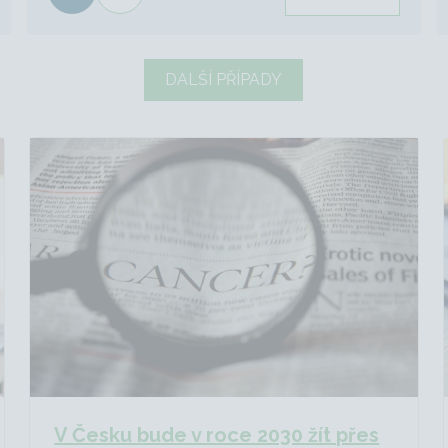
DALŠÍ PŘÍPADY
V Česku bude v roce 2030 žít přes