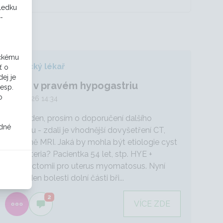
sledku
-
ickému
Praktický lékař
ť o
ej je
Cysty v pravém hypogastriu
resp.
o
16. 1. 2026 14:34
Dobrý den, prosím o doporučení dalšího
odné
postupu - zdali je vhodnější dovyšetření CT,
případně MRI. Jaká by mohla být etiologie cyst
mezenteria? Pacientka 54 let, stp. HYE +
adnexectomii pro uterus myomatosus. Nyní
cca týden bolesti dolní části bři...
2
VÍCE ZDE