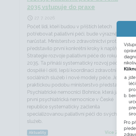
2035 vstupuje do praxe
27. 7. 2026
Počet lidí, kteří budou v příštích letech
potřebovat paliativní péči, bude výrazně
narůstat. Ministerstvo zdravotnictví proto
Vstupu
představilo první konkrétní kroky k naplňování
opráv
Strategie rozvoje paliativní péče do roku
diagno
2035. Ta přináší systematický rozvoj péče pro
nikoli
Klikn
dospělé i děti, lepší koordinaci zdravotních a
sociálních služeb i nové modely péče. Jejich
jst
léč
praktickou podobu ministerstvo představilo v
pro
Psychiatrické nemocnici Bohnice, která jako
ber
první psychiatrická nemocnice v České
urč
republice systematicky začlenila
pře
specializovanou paliativní péči do svých
šir
služeb.
Pro p
předep
Více ZDE
Aktuality
zdravo