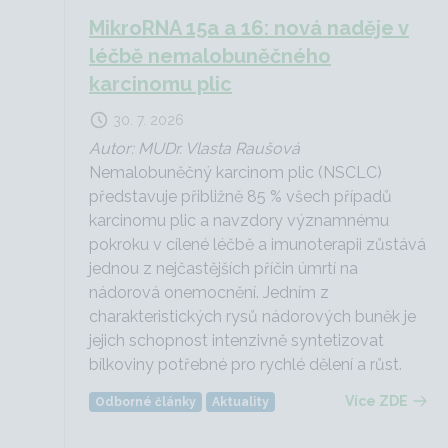
MikroRNA 15a a 16: nová naděje v
léčbě nemalobuněčného
karcinomu plic
30. 7. 2026
Autor: MUDr. Vlasta Raušová
Nemalobuněčný karcinom plic (NSCLC)
představuje přibližně 85 % všech případů
karcinomu plic a navzdory významnému
pokroku v cílené léčbě a imunoterapii zůstává
jednou z nejčastějších příčin úmrtí na
nádorová onemocnění. Jedním z
charakteristických rysů nádorových buněk je
jejich schopnost intenzivně syntetizovat
bílkoviny potřebné pro rychlé dělení a růst.
Více ZDE
Odborné články
Aktuality