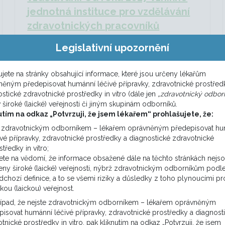
jednotná instituce pro vzdělávání
zdravotnických pracovníků
27. 7. 2026
Legislativní upozornění
Ministerstvo zdravotnictví zahajuje rozsáhlý
transformační proces, jehož výsledkem bude
jete na stránky obsahující informace, které jsou určeny lékařům
od 1. ledna 2027 sloučení Institutu
něným předepisovat humánní léčivé přípravky, zdravotnické prostřed
postgraduálního vzdělávání ve zdravotnictví
stické zdravotnické prostředky in vitro (dále jen
„zdravotnický odborn
v široké (laické) veřejnosti či jiným skupinám odborníků.
(IPVZ) a Národního centra ošetřovatelství a
utím na odkaz „Potvrzuji, že jsem lékařem“ prohlašujete, že:
nelékařských zdravotnických oborů (NCO
e zdravotnickým odborníkem – lékařem oprávněným předepisovat h
NZO). Cílem je vytvořit moderní, efektivní a
ivé přípravky, zdravotnické prostředky a diagnostické zdravotnické
stabilní instituci pro celoživotní vzdělávání
středky in vitro;
lékařských i nelékařských zdravotnických
ete na vědomí, že informace obsažené dále na těchto stránkách nejs
pracovníků.
eny široké (laické) veřejnosti, nýbrž zdravotnickým odborníkům podl
dchozí definice, a to se všemi riziky a důsledky z toho plynoucími pr
Více ZDE
Aktuality
okou (laickou) veřejnost.
řípad, že nejste zdravotnickým odborníkem – lékařem oprávněným
isovat humánní léčivé přípravky, zdravotnické prostředky a diagnost
tnické prostředky in vitro, pak kliknutím na odkaz „Potvrzuji, že jsem