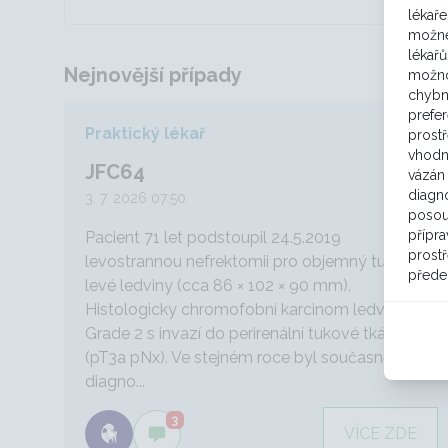
lékaře
možné
lékařů
Nejnovější případy
možno
chybn
prefe
Praktický lékař
prost
vhodn
JFC64
vázán 
diagno
3. 7. 2026 07:50
posou
přípra
Pacient 71 let podstoupil 24.5.2019
prostř
levostrannou nefrektomii pro objemný tumor
přede
levé ledviny (cca 86 × 102 × 90 mm).
Histologicky chromofobní karcinom ledviny
Grade 2 s invazí do perirenální tukové tkáně
(pT3a pNx). Ve stejném roce byl současně
diagno...
3
VÍCE ZDE