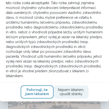
tato rizika zcela akceptujete. Tato rizika zahrnují zejména
možnost chybného vyhodnocení (interpretace) informací
dále uvedených, chybného posouzení vlastního zdravotního
stavu, či možnost vzniku mylné preference ve vztahu k
určitému humánnímu léčivému přípravku, zdravotnickému
prostředku nebo diagnostickému zdravotnickému prostředku
MikroRNA 15a a 16: nová naděje v
in vitro, neboť o vhodnosti případné léčby určitým humánním
léčbě nemalobuněčného
léčivým přípravkem, jehož výdej je vázán na lékařský předpis,
karcinomu plic
nebo určitých typů zdravotnických prostředků (resp.
diagnostických zdravotnických prostředků in vitro),
rozhoduje vždy lékař po posouzení zdravotního stavu
pacienta. Vhodnost užití humánního léčivého přípravku, jehož
výdej není vázán na lékařský předpis, nebo zdravotnických
prostředků (resp. diagnostických zdravotnických prostředků
in vitro) je vhodné předem zkonzultovat s lékařem či
lékárníkem.
Potvrzuji, že
Nejsem lékařem,
jsem lékařem
opustit stránky