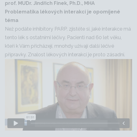
prof. MUDr. Jindřich Fínek, Ph.D., MHA
Problematika lékových interakcí je opomíjené
téma
Než podáte inhibitory PARP, zjistěte si, jaké interakce má
tento lék s ostatními léčivy. Pacienti nad 60 let věku,
kteří k Vám přicházejí, mnohdy užívají další léčivé
přípravky. Znalost lékových interakcí je proto zásadní.