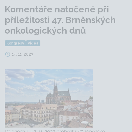
Komentáře natočené při
příležitosti 47. Brněnských
onkologických dnů
Kongresy
Videa
14. 11. 2023
Ve dnech 1. - 3. 11. 2023 proběhly 47. Brněnské