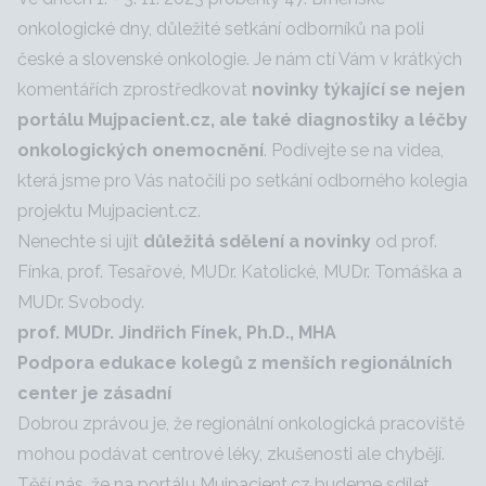
onkologické dny, důležité setkání odborníků na poli
české a slovenské onkologie. Je nám ctí Vám v krátkých
komentářích zprostředkovat
novinky týkající se nejen
portálu Mujpacient.cz, ale také diagnostiky a léčby
onkologických onemocnění
. Podívejte se na videa,
která jsme pro Vás natočili po setkání odborného kolegia
projektu Mujpacient.cz.
Nenechte si ujít
důležitá sdělení a novinky
od prof.
Fínka, prof. Tesařové, MUDr. Katolické, MUDr. Tomáška a
MUDr. Svobody.
prof. MUDr. Jindřich Fínek, Ph.D., MHA
Podpora edukace kolegů z menších regionálních
center je zásadní
Dobrou zprávou je, že regionální onkologická pracoviště
mohou podávat centrové léky, zkušenosti ale chybějí.
Těší nás, že na portálu Mujpacient.cz budeme sdílet