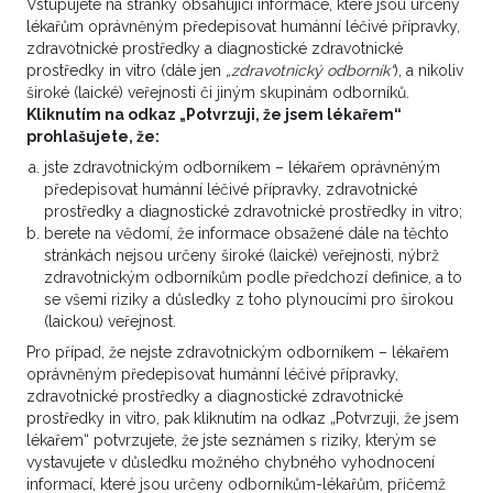
Vstupujete na stránky obsahující informace, které jsou určeny
lékařům oprávněným předepisovat humánní léčivé přípravky,
zdravotnické prostředky a diagnostické zdravotnické
Děkujeme všem, kteří poskytli komentáře.
prostředky in vitro (dále jen
„zdravotnický odborník“
), a nikoliv
široké (laické) veřejnosti či jiným skupinám odborníků.
SDÍLET
Kliknutím na odkaz „Potvrzuji, že jsem lékařem“
prohlašujete, že:
jste zdravotnickým odborníkem – lékařem oprávněným
předepisovat humánní léčivé přípravky, zdravotnické
prostředky a diagnostické zdravotnické prostředky in vitro;
berete na vědomí, že informace obsažené dále na těchto
stránkách nejsou určeny široké (laické) veřejnosti, nýbrž
Další novinky z oboru
zdravotnickým odborníkům podle předchozí definice, a to
se všemi riziky a důsledky z toho plynoucími pro širokou
(laickou) veřejnost.
Pro případ, že nejste zdravotnickým odborníkem – lékařem
oprávněným předepisovat humánní léčivé přípravky,
zdravotnické prostředky a diagnostické zdravotnické
prostředky in vitro, pak kliknutím na odkaz „Potvrzuji, že jsem
lékařem“ potvrzujete, že jste seznámen s riziky, kterým se
vystavujete v důsledku možného chybného vyhodnocení
informací, které jsou určeny odborníkům-lékařům, přičemž