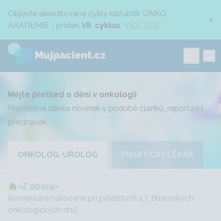
Objevte akreditované cykly kazuistik ONKO
×
AKADEMIE - přidán
VII. cyklus
.
VÍCE ZDE
Mějte přehled o dění v onkologii
Pravidelná dávka novinek v podobě článků, reportáží i
přednášek
ONKOLOG, UROLOG
PRAKTICKÝ LÉKAŘ
»
Z oboru
»
Komentáře natočené při příležitosti 47. Brněnských
onkologických dnů