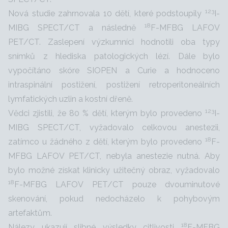
123
Nová studie zahrnovala 10 dětí, které podstoupily
I-
18
MIBG SPECT/CT a následně
F-MFBG LAFOV
PET/CT. Zaslepení výzkumníci hodnotili oba typy
snímků z hlediska patologických lézí. Dále bylo
vypočítáno skóre SIOPEN a Curie a hodnoceno
intraspinální postižení, postižení retroperitoneálních
lymfatických uzlin a kostní dřeně.
123
Vědci zjistili, že 80 % dětí, kterým bylo provedeno
I-
MIBG SPECT/CT, vyžadovalo celkovou anestezii,
18
zatímco u žádného z dětí, kterým bylo provedeno
F-
MFBG LAFOV PET/CT, nebyla anestezie nutná. Aby
bylo možné získat klinicky užitečný obraz, vyžadovalo
18
F-MFBG LAFOV PET/CT pouze dvouminutové
skenování, pokud nedocházelo k pohybovým
artefaktům.
18
Nálezy ukazují slibné výsledky citlivosti
F-MFBG