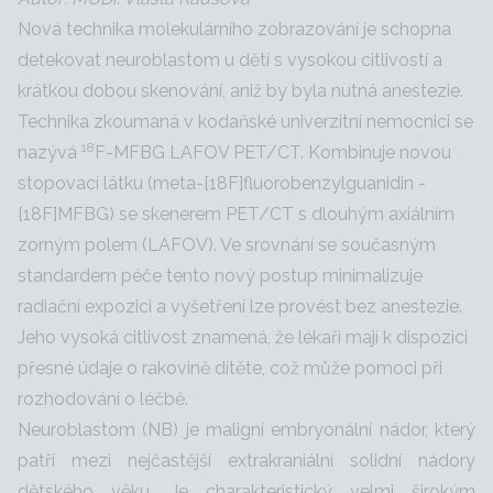
Nová technika molekulárního zobrazování je schopna
detekovat neuroblastom u dětí s vysokou citlivostí a
krátkou dobou skenování, aniž by byla nutná anestezie.
Technika zkoumaná v kodaňské univerzitní nemocnici se
18
nazývá
F-MFBG LAFOV PET/CT. Kombinuje novou
stopovací látku (meta-[18F]fluorobenzylguanidin -
[18F]MFBG) se skenerem PET/CT s dlouhým axiálním
zorným polem (LAFOV). Ve srovnání se současným
standardem péče tento nový postup minimalizuje
radiační expozici a vyšetření lze provést bez anestezie.
Jeho vysoká citlivost znamená, že lékaři mají k dispozici
přesné údaje o rakovině dítěte, což může pomoci při
rozhodování o léčbě.
Neuroblastom (NB) je maligní embryonální nádor, který
patří mezi nejčastější extrakraniální solidní nádory
dětského věku. Je charakteristický velmi širokým