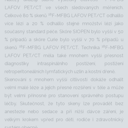
LAFOV PET/CT ve všech sledovaných měřeních.
18
Celkově 80 % skenů
F-MFBG LAFOV PET/CT odhalilo
více lézí a 20 % odhalilo stejné množství lézí jako
současný standard péče. Skóre SIOPEN bylo vyšší v 50
% případů a skóre Curie bylo vyšší v 70 % případů u
18
18
skenů
F-MFBG LAFOV PET/CT. Technika
F-MFBG
LAFOV PET/CT měla také mnohem vyšší přesnost
diagnostiky intraspinálního postižení, postižení
retroperitoneálních lymfatických uzlin a kostní dřeně.
Skenování s mnohem vyšší citlivostí dokáže odhalit
velmi malé léze a jejich přesné rozšíření v těle a může
být velmi přínosné pro stanovení správného postupu
léčby. Skutečnost, že tyto skeny lze provádět bez
anestezie nebo sedace a při nižší dávce záření, je
velkým krokem vpřed pro děti, rodiče i zdravotnický
systém obecně.