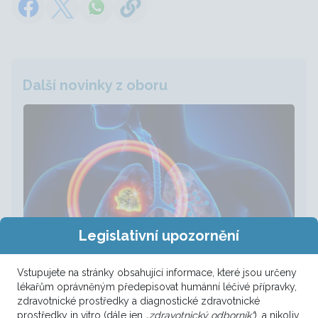
Další novinky z oboru
Legislativní upozornění
Vstupujete na stránky obsahující informace, které jsou určeny
lékařům oprávněným předepisovat humánní léčivé přípravky,
zdravotnické prostředky a diagnostické zdravotnické
MikroRNA 15a a 16: nová naděje v
prostředky in vitro (dále jen
„zdravotnický odborník“
), a nikoliv