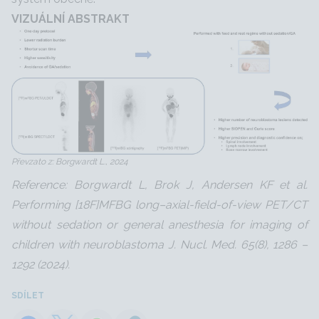
VIZUÁLNÍ ABSTRAKT
Převzato z: Borgwardt L., 2024
Reference: Borgwardt L, Brok J, Andersen KF et al.
Performing [18F]MFBG long–axial-field-of-view PET/CT
without sedation or general anesthesia for imaging of
children with neuroblastoma J. Nucl. Med. 65(8), 1286 –
1292 (2024).
SDÍLET