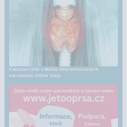
Kabozantinib v léčbě diferencovaných
karcinomů štítné žlázy