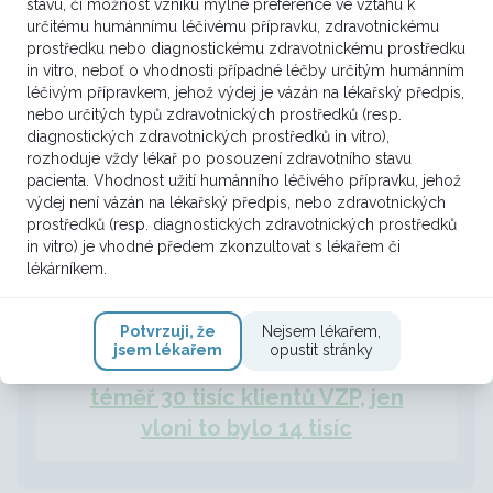
stavu, či možnost vzniku mylné preference ve vztahu k
určitému humánnímu léčivému přípravku, zdravotnickému
prostředku nebo diagnostickému zdravotnickému prostředku
in vitro, neboť o vhodnosti případné léčby určitým humánním
léčivým přípravkem, jehož výdej je vázán na lékařský předpis,
nebo určitých typů zdravotnických prostředků (resp.
diagnostických zdravotnických prostředků in vitro),
rozhoduje vždy lékař po posouzení zdravotního stavu
pacienta. Vhodnost užití humánního léčivého přípravku, jehož
výdej není vázán na lékařský předpis, nebo zdravotnických
prostředků (resp. diagnostických zdravotnických prostředků
in vitro) je vhodné předem zkonzultovat s lékařem či
lékárníkem.
Potvrzuji, že
Nejsem lékařem,
Screening rakoviny plic
jsem lékařem
opustit stránky
absolvovalo od jeho spuštění
téměř 30 tisíc klientů VZP, jen
vloni to bylo 14 tisíc