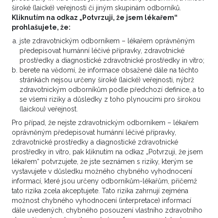
léčbě nemalobuněčného
široké (laické) veřejnosti či jiným skupinám odborníků.
karcinomu plic
Kliknutím na odkaz „Potvrzuji, že jsem lékařem“
prohlašujete, že:
jste zdravotnickým odborníkem – lékařem oprávněným
předepisovat humánní léčivé přípravky, zdravotnické
prostředky a diagnostické zdravotnické prostředky in vitro;
berete na vědomí, že informace obsažené dále na těchto
stránkách nejsou určeny široké (laické) veřejnosti, nýbrž
zdravotnickým odborníkům podle předchozí definice, a to
se všemi riziky a důsledky z toho plynoucími pro širokou
(laickou) veřejnost.
Pro případ, že nejste zdravotnickým odborníkem – lékařem
oprávněným předepisovat humánní léčivé přípravky,
zdravotnické prostředky a diagnostické zdravotnické
prostředky in vitro, pak kliknutím na odkaz „Potvrzuji, že jsem
lékařem“ potvrzujete, že jste seznámen s riziky, kterým se
vystavujete v důsledku možného chybného vyhodnocení
Setkání KOC a ROC v Plzni otevře
informací, které jsou určeny odborníkům-lékařům, přičemž
tato rizika zcela akceptujete. Tato rizika zahrnují zejména
diskusi o návaznosti onkologické
možnost chybného vyhodnocení (interpretace) informací
péče
dále uvedených, chybného posouzení vlastního zdravotního