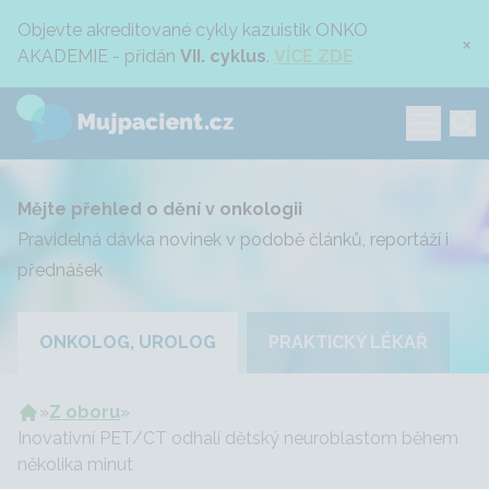
Objevte akreditované cykly kazuistik ONKO
×
AKADEMIE - přidán
VII. cyklus
.
VÍCE ZDE
Mějte přehled o dění v onkologii
Pravidelná dávka novinek v podobě článků, reportáží i
přednášek
ONKOLOG, UROLOG
PRAKTICKÝ LÉKAŘ
»
Z oboru
»
Inovativní PET/CT odhalí dětský neuroblastom během
několika minut