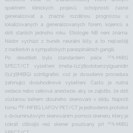
spektrem klinických projevů, schopností časně
generalizovat a značně rozdílnou prognózou u
lokalizovaných a generalizovaných forem, kojenců a
dětí starších jednoho roku. Etiologie NB není známa.
Nádor vychází z buněk neurální lišty, a to nejčastěji
z nadledvin a sympatických paraspinálních ganglií.
123
Po desetiletí bylo standardem péče
I-MIBG
SPECT/CT vyšetření (meta-[123I]iodobenzylguanidin
([123I]MIBG) scintigrafie), což je dvoudenní procedura
zahrnující dvouhodinové vyšetření. Často je nutná
sedace nebo celková anestezie, aby se zajistilo, že děti
zůstanou během dlouhého skenování v klidu. Naproti
18
tomu
F-MFBG LAFOV PET/CT je jednodenní protokol
s dvouminutovým skenováním pomocí skeneru, který je
123
10krát citlivější než skener používaný při
I-MIBG
SPECT/CT.