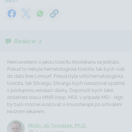
SDÍLET
Reakce: 2
Není uvedeno o jakou toxicitu irinotekanu se jednalo.
Pokud to nebyla hematologická toxicita, tak bych volil
do další linie Lonsurf. Pokud byla větší hematologická
toxicita, tak Stivargu. Stivargu bych nasazoval opatrně
s postupnou eskalací dávky. Doporučil bych také
došetření stavu MMR (resp. MSI), v případě MSI - high
by bylo možné uvažovat o imunoterapii po schválení
revizním lékařem.
MUDr. Jiří Tomášek, Ph.D.