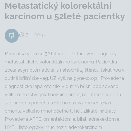
Metastatický kolorektální
karcinom u 52leté pacientky
7. 1. 2019
Pacientka ve věku 52 let v době stanovení diagnózy
metastatického kolorektálního karcinomu. Pacientka
zcela asymptomatická, s náhodně zjištěnou tekutinou v
dutině břišní dle vag. UZ vyš. na gynekologii. Provedena
diagnostická laparotomie: v dutině břišní popisováno
velké množství gelatinózních hmot, na játrech (v obou
lalocích), na povrchu tenkého střeva, mesenteria i
omenta velkého mnohočetné tuhé uzlíkaté infiltráty.
Provedena APPE, omentektomie, bilat. adnexektomie,
HYE. Histologicky: Mucinózní adenokarcinom