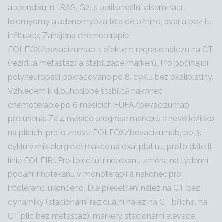
appendixu, mtRAS, G2, s peritoneální diseminací,
leiomyomy a adenomyóza těla děložního, ovaria bez tu
infiltrace. Zahájena chemoterapie
FOLFOX/bevacizumab s efektem regrese nálezu na CT
(rezidua metastáz) a stabilizace markerů. Pro počínající
polyneuropatii pokračováno po 8. cyklu bez oxaliplatiny.
Vzhledem k dlouhodobé stabilitě nakonec
chemoterapie po 6 měsících FUFA/bevacizumab
přerušena. Za 4 měsíce progrese markerů a nově ložisko
na plicích, proto znovu FOLFOX/bevacizumab, po 3.
cyklu vznik alergické reakce na oxaliplatinu, proto dále II.
linie FOLFIRI. Pro toxicitu irinotekanu změna na týdenní
podání irinotekanu v monoterapii a nakonec pro
intoleranci ukončeno. Dle přešetření nález na CT bez
dynamiky (stacionární reziduální nález na CT břicha, na
CT plic bez metastáz), markery stacionární elevace.