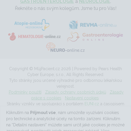
GASTROENTEROLOGIE
a
NEUROLOGIE
.
Řekněte o nás svým kolegům. Jsme tu pro Vás!
Copyright © MůjPacient.cz 2026 | Powered by Pears Health
Cyber Europe, s.r.o., All Rights Reserved.
Tyto stránky jsou určené výhradně pro odbornou lékařskou
veřejnost.
Podmínky použití
Zásady ochrany osobních údajů
Zásady
práce s cookies
Nastavení cookies
Stránky vznikly ve spolupráci s portálem
EUNI.cz
a časopisem
Acta medicinae
.
Kliknutím na
Přijmout vše
, nám umožníte využívání cookies
MůjPacient.cz ISSN 1803-9200 | Kontaktní informace:
pro technické a analytické účely na tomto zařízení. Kliknutím
monika.svobodova@mujpacient.cz
na “Detailní nastavení” můžete sami určit jaké cookies je možné