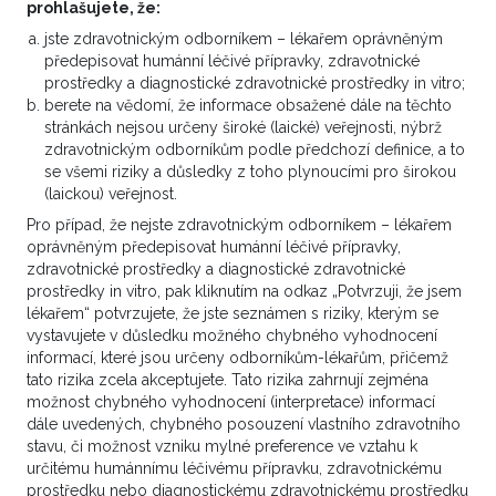
prohlašujete, že:
Dobrý den, prosím o konzultaci mého pacienta,
jste zdravotnickým odborníkem – lékařem oprávněným
muže, ročník 1958, s dg. Cholangiocelulárního
předepisovat humánní léčivé přípravky, zdravotnické
karcinomu. Pán je ve výborném klinickém i
prostředky a diagnostické zdravotnické prostředky in vitro;
nutričním stavu, PS 1, schopný a velmi motivovaný
berete na vědomí, že informace obsažené dále na těchto
k intenzivní onkologické léčbě. Zde je dg. Souhrn: *
stránkách nejsou určeny široké (laické) veřejnosti, nýbrž
Tumor jater v...
zdravotnickým odborníkům podle předchozí definice, a to
se všemi riziky a důsledky z toho plynoucími pro širokou
2
(laickou) veřejnost.
VÍCE ZDE
Pro případ, že nejste zdravotnickým odborníkem – lékařem
oprávněným předepisovat humánní léčivé přípravky,
zdravotnické prostředky a diagnostické zdravotnické
prostředky in vitro, pak kliknutím na odkaz „Potvrzuji, že jsem
Onkolog, Urolog
raritní
lékařem“ potvrzujete, že jste seznámen s riziky, kterým se
vystavujete v důsledku možného chybného vyhodnocení
Goblet cell Ca appendixu
informací, které jsou určeny odborníkům-lékařům, přičemž
tato rizika zcela akceptujete. Tato rizika zahrnují zejména
23. 9. 2025 14:23
možnost chybného vyhodnocení (interpretace) informací
Dobrý deň, Veľmi pekne prosím o konzultáciu
dále uvedených, chybného posouzení vlastního zdravotního
stavu, či možnost vzniku mylné preference ve vztahu k
ohľadom ďaľšieho postupu. Observácia, adj. CHT?
určitému humánnímu léčivému přípravku, zdravotnickému
Jedná sa o 58 ročnú pac. TO: Pac. 20.6.2025
prostředku nebo diagnostickému zdravotnickému prostředku