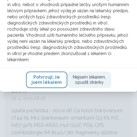
operovaná pre zn. akútnej appendicitídy s
in vitro, neboť o vhodnosti případné léčby určitým humánním
perforáciou. LSK nález zápal. infiltrátu a abscesu
léčivým přípravkem, jehož výdej je vázán na lékařský předpis,
brušnej steny parakol...
nebo určitých typů zdravotnických prostředků (resp.
diagnostických zdravotnických prostředků in vitro),
rozhoduje vždy lékař po posouzení zdravotního stavu
1
VÍCE ZDE
pacienta. Vhodnost užití humánního léčivého přípravku, jehož
výdej není vázán na lékařský předpis, nebo zdravotnických
prostředků (resp. diagnostických zdravotnických prostředků
in vitro) je vhodné předem zkonzultovat s lékařem či
lékárníkem.
Onkolog, Urolog
Generalizovaný tumor transversa
Potvrzuji, že
Nejsem lékařem,
19letá pacientka MSS RAS G12C CPS
jsem lékařem
opustit stránky
100%
22. 4. 2025 08:26
19letá pacientka - nízce dif. Ca kolon transversum
cT4a N1 M1c (peritoneum, omentum) G3 KS IVC
Ki67 90% MSS KRAS mut G12C PDl1 CPS
100Histologie (M-8140/36): fragmenty sliznice