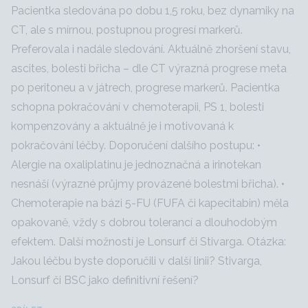
Pacientka sledována po dobu 1,5 roku, bez dynamiky na
CT, ale s mírnou, postupnou progresí markerů.
Preferovala i nadále sledování. Aktuálně zhoršení stavu,
ascites, bolesti břicha – dle CT výrazná progrese meta
po peritoneu a v játrech, progrese markerů. Pacientka
schopna pokračování v chemoterapii, PS 1, bolesti
kompenzovány a aktuálně je i motivovaná k
pokračování léčby. Doporučení dalšího postupu: •
Alergie na oxaliplatinu je jednoznačná a irinotekan
nesnáší (výrazné průjmy provázené bolestmi břicha). •
Chemoterapie na bázi 5-FU (FUFA či kapecitabin) měla
opakovaně, vždy s dobrou tolerancí a dlouhodobým
efektem. Další možností je Lonsurf či Stivarga. Otázka:
Jakou léčbu byste doporučili v další linii? Stivarga,
Lonsurf či BSC jako definitivní řešení?