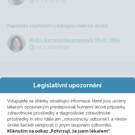
8. 1. 2019 13:35
Naprosto souhlasím s kolegou, není co dodat.
MUDr. Renata Neumanová, Ph.D., MBA
20. 1. 2019 20:30
Legislativní upozornění
Další případy
Vstupujete na stránky obsahující informace, které jsou určeny
lékařům oprávněným předepisovat humánní léčivé přípravky,
Onkolog, Urolog
zdravotnické prostředky a diagnostické zdravotnické
CCC
prostředky in vitro (dále jen
„zdravotnický odborník“
), a nikoliv
široké (laické) veřejnosti či jiným skupinám odborníků.
20. 3. 2026 16:43
Kliknutím na odkaz „Potvrzuji, že jsem lékařem“