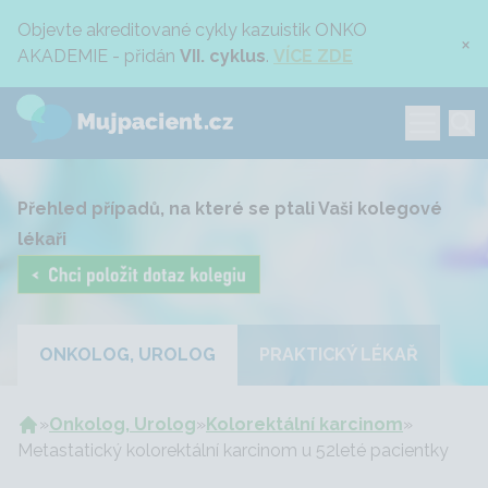
Objevte akreditované cykly kazuistik ONKO
×
AKADEMIE - přidán
VII. cyklus
.
VÍCE ZDE
Přehled případů, na které se ptali Vaši kolegové
lékaři
ONKOLOG, UROLOG
PRAKTICKÝ LÉKAŘ
»
Onkolog, Urolog
»
Kolorektální karcinom
»
Metastatický kolorektální karcinom u 52leté pacientky