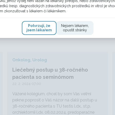
vku, jehož výdej není vázán na lékařský předpis, nebo zdravotnických
 nezanedbali.
edků (resp. diagnostických zdravotnických prostředků in vitro) je vh
m zkonzultovat s lékařem či lékárníkem.
Potvrzuji, že
Nejsem lékařem,
jsem lékařem
opustit stránky
Onkolog, Urolog
Liečebný postup u 38-ročného
pacienta so seminómom
22. 2. 2024 07:00
Vážené kolégium, chcel by som Vás veľmi
pekne poprosiť o Váš názor na ďalší postup u
38-ročného pacienta s TU testis l.dx., st.p.
orchiektomii l.dx. 08.02.2024, predoperačne