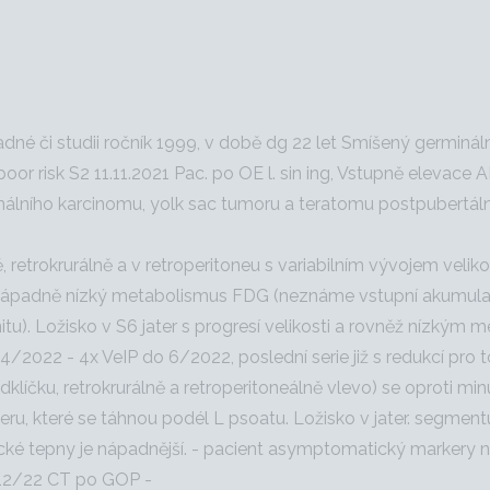
adné či studii ročník 1999, v době dg 22 let Smíšený germinál
 poor risk S2 11.11.2021 Pac. po OE l. sin ing, Vstupně elevac
onálního karcinomu, yolk sac tumoru a teratomu postpubert
retrokrurálně a v retroperitoneu s variabilním vývojem velikos
 nápadně nízký metabolismus FDG (neznáme vstupní akumula
itu). Ložisko v S6 jater s progresí velikosti a rovněž nízkým
022 - 4x VeIP do 6/2022, poslední serie již s redukcí pro to
líčku, retrokrurálně a retroperitoneálně vlevo) se oproti min
ru, které se táhnou podél L psoatu. Ložisko v jater. segment
ilické tepny je nápadnější. - pacient asymptomatický markery
 12/22 CT po GOP -