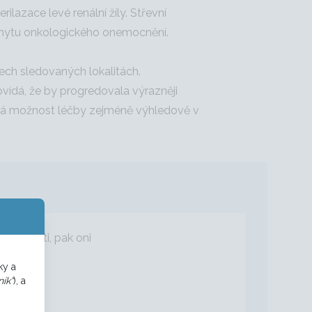
azace levé renální žíly. Střevní
áchytu onkologického onemocnění.
šech sledovaných lokalitách.
ídá, že by progredovala výrazněji
á jiná možnost léčby zejméně výhledově v
kušenosti, pak oni
ky a
ík“
), a