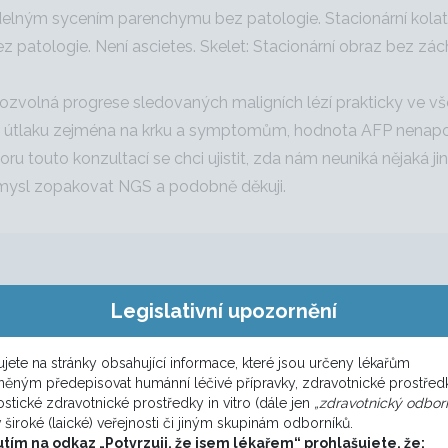
lným sycením parenchymu bez patologie. Stacionární kolateril
 patologie. Není ascietes. Skelet: Stacionární obraz bez z
 pozvolná progrese sledovaných maligních lézí prakticky ve v
k útlaku zejména na krku a symptomům, hodnota AFP nenapov
ádoru touto konzultací se chci ujistit, zda nám neuniká nějak
mysl zopakovat NGS a podobně děkuji.
Legislativní upozornění
ultovat Kliniku dětské onkologie v Motole, pokud má někdo z
jete na stránky obsahující informace, které jsou určeny lékařům
něným předepisovat humánní léčivé přípravky, zdravotnické prostřed
, MHA
stické zdravotnické prostředky in vitro (dále jen
„zdravotnický odborn
v široké (laické) veřejnosti či jiným skupinám odborníků.
utím na odkaz „Potvrzuji, že jsem lékařem“ prohlašujete, že: