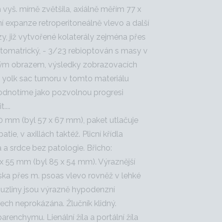
š. mírně zvětšila, axiálně měřím 77 x
expanze retroperitoneálně vlevo a další
y, již vytvořené kolaterály zejména přes
ptomatrický, - 3/23 rebioptován s masy v
ckým obrazem, výsledky zobrazovacích
 yolk sac tumoru v tomto materiálu
hodnotíme jako pozvolnou progresi
...
0 mm (byl 57 x 67 mm), paket utlačuje
ie, v axillách taktéž. Plicní křídla
a srdce bez patologie. Břicho:
 x 55 mm (byl 85 x 54 mm). Výraznější
ska přes m. psoas vlevo rovněž v lehké
 uzliny jsou výrazně hypodenzní
ech neprokázána. Žlučník klidný.
enchymu. Lienální žíla a portální žíla