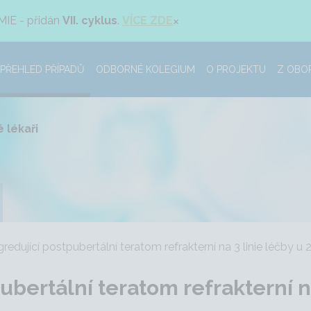
×
MIE - přidán
VII. cyklus
.
VÍCE ZDE
PŘEHLED PŘÍPADŮ
ODBORNÉ KOLEGIUM
O PROJEKTU
Z OBO
 lékaři
edující postpubertální teratom refrakterní na 3 linie léčby u 
bertální teratom refrakterní na