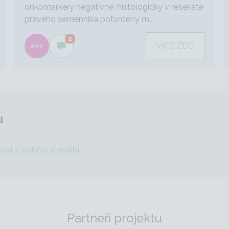
onkomarkery negatívne, histologicky v resekáte
pravého semenníka potvrdený m...
2
VÍCE ZDE
u
ovat k odběru e-mailu
.
Partneři projektu