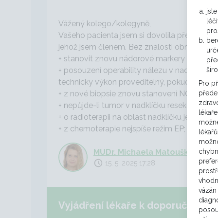
jst
léč
Vážený kolego/kolegyně,
pro
Vašeho pacienta jsem si dovolila předložit N
ber
jehož jsem členem. Bez znalosti obrazové 
urč
+ stanovit znovu nádorové markery a zhodnot
pře
+ posouzení operability nálezu v nadklíčku
šir
technicky výkon proveditelný, pokud nebude,
Pro p
+ z nové biopsie znovu stanovení NGS
předep
zdravo
+ nepůjde-li tumor v nadklíčku resekovat, ne
lékaře
+ o radioterapii na oblast nadklíčku je možné
možné
+ z chemoterapie nejspíše režim EP; TIP by 
lékařů
možno
MUDr. Michaela Matoušková
chybn
prefe
15. 5. 2025 17:28
prost
vhodn
vázán 
diagno
Vyjádření lékaře k doporučení ko
posou