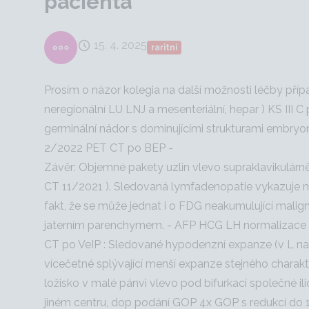
pacienta
15. 4. 2025
raritní
Prosím o názor kolegia na další možnosti léčby příp
neregionální LU LNJ a mesenteriální, hepar ) KS III C
germinální nádor s dominujícími strukturami embry
2/2022 PET CT po BEP -
Závěr: Objemné pakety uzlin vlevo supraklavikulárně, 
CT 11/2021 ). Sledovaná lymfadenopatie vykazuje
fakt, že se může jednat i o FDG neakumulující malign
jaterním parenchymem. - AFP HCG LH normalizace 4/2
CT po VeIP : Sledované hypodenzní expanze (v L nadk
vícečetné splývající menší expanze stejného charakte
ložisko v malé pánvi vlevo pod bifurkací společné 
jiném centru, dop podání GOP 4x GOP s redukcí do