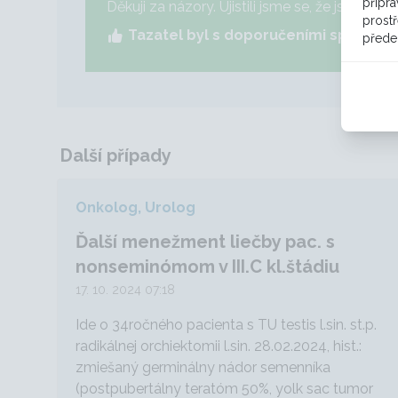
přípra
Děkuji za názory. Ujistili jsme se, že jsme nic
prostř
Tazatel byl s doporučeními spokojen
přede
Další případy
Onkolog, Urolog
Ďalší menežment liečby pac. s
nonseminómom v III.C kl.štádiu
17. 10. 2024 07:18
Ide o 34ročného pacienta s TU testis l.sin. st.p.
radikálnej orchiektomii l.sin. 28.02.2024, hist.:
zmiešaný germinálny nádor semenníka
(postpubertálny teratóm 50%, yolk sac tumor