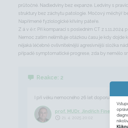
průtočné. Nadledviny bez expanze. Ledviny s pravide
struktury bez záchytu patologie. Močový měchýř bez
Napřímené fyziologické křiviny páteře.
Z á v ě r: Při komparaci s posledním CT z 1.11.2024
Nemoc zatím nelimituje otázkou času je kdy dojde 
nějaká léčebně ovlivnitelnější agresivnější složka n
případě symptomatické progrese, zda by nemělo s
Reakce: 2
I při věku nemocného 26 let doporučuji konz
Vstupu
opráv
prof. MUDr. Jindřich Fínek, Ph.D.
diagno
21. 4. 2025 20:02
nikoli
Klikn