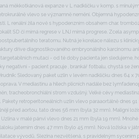
aná měkkotkánová expanze v L nadklíčku v komp. s minulým vy
etrokrurálně vlevo se významně nemění. Objemná hypodenzní 
sti. L renální žíla nově s hypodenzním obsahem char. trombóz
lokalit SD či mírná regrese v LNJ mírná progrese. Zcela asym
ostpubertálního teratomu. Nutná je korelace nálezu s klini
ruktury dříve diagnostikovaného embryonálního karcinomu ani
rgetabilních mutací - od té doby pacienta jen sledujeme, 
negativní - pacient pracuje , brankář fotbalu, chystá se ženit.
Hrudník: Sledovaný paket uzlin v levém nadklíčku dnes 64 x 7
 doprava. V mediastinu a hilech plicních nadále bez lymfadenopat
n, tracheobronchiální strom vzdušný. Velké cévy mediastina 
 Pakety retroperitoneálních uzlin vlevo paraaortálně dnes 91
něji před aortou, tato dnes 56 mm (byla 32 mm). Maligní loži
). Uzlina v malé pánvi vlevo dnes 21 mm (byla 19 mm). Mnohé
 laloku jaterním dnes 47 mm (bylo 45 mm). Nová ložiska v játr
ilatace vývodů. Slezina nezvětšená, s pravidelným sycením par