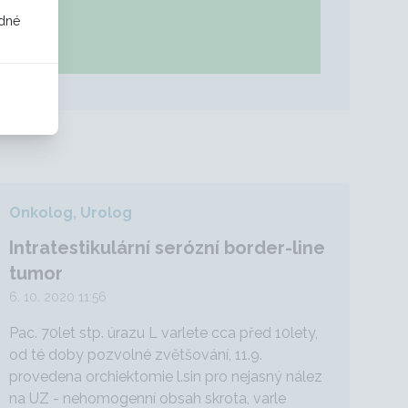
odné
Onkolog, Urolog
Intratestikulární serózní border-line
tumor
6. 10. 2020 11:56
Pac. 70let stp. úrazu L varlete cca před 10lety,
od té doby pozvolné zvětšování, 11.9.
provedena orchiektomie l.sin pro nejasný nález
na UZ - nehomogenní obsah skrota, varle