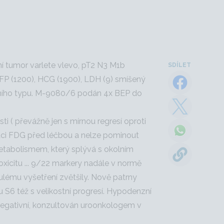
ní tumor varlete vlevo, pT2 N3 M1b
SDÍLET
e AFP (1200), HCG (1900), LDH (9) smíšený
álního typu. M-9080/6 podán 4x BEP do
ti ( převážně jen s mírnou regresí oproti
ci FDG před léčbou a nelze pominout
 metabolismem, který splývá s okolním
xicitu ... 9/22 markery nadále v normě
ulému vyšetření zvětšily. Nově patrny
u S6 též s velikostní progresí. Hypodenzní
 negativní, konzultován uroonkologem v