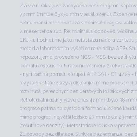
Z á v ě r : Okrajově zachycená nehomogenní septov
72 mm (minule 65x70 mm v axiál. skenu). Expanze r
četné menší obdobné léze s minimální regresí veliko
v. mesenterica sup. Re: minimální odpověd, většina 
LNJ - u hodnotíme jako metastázu nádoru vzhledu p
metod a laboratorním vyšetřením (hladina AFP). St
nepozorujeme. provedeno NGS - MSS, bez záchytu ta
pomalu rostoucího teratomu, markery 2 roky prakticky 
- nyní začíná pomalu stoupat AFP (27) - CT 4/25 - 
levý lalok štítné žlázy a dislokuje i mírně průdušnici
rozvinutá, parenchym bez čerstvých ložiskových změ
Retrokrurální uzliny vlevo dnes 41 mm (bylo 38 mm).
progrese patrna na cystoidní formaci uložené kaudál
mírné progresi, největší ložisko 27 mm (byla 23 mm
(tekutinové denzity). Metastatické ložisko v pravém
Žlučovody bez dilatace. Slinivka bez expanze, bez d