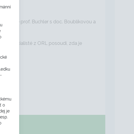
umánní
terý vede prof. Buchler s doc. Boublíkovou a
ou
závěrem:
e
o
de specialisté z ORL posoudí, zda je
ické
sledku
-
ý
ickému
ť o
ej je
resp.
o