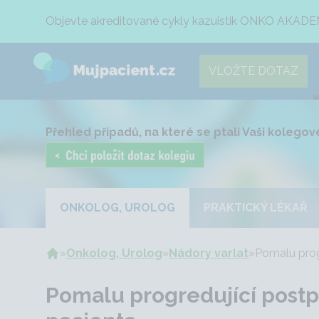
Objevte akreditované cykly kazuistik ONKO AKADE
VLOŽTE DOTAZ
Přehled případů, na které se ptali Vaši kolegové
ONKOLOG, UROLOG
PRAKTICKÝ LÉKAŘ
»
Onkolog, Urolog
»
Nádory varlat
»
Pomalu progr
Pomalu progredující postpu