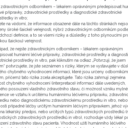
e zdravotnickým odborníkem – lékařem oprávněným předepisovat h
ivé přípravky, zdravotnické prostředky a diagnostické zdravotnické
středky in vitro;
árodnímu multidisciplinárnímu týmu pro testikulární nádory, k
ete na vědomí, že informace obsažené dále na těchto stránkách nejs
dokumentace jsme podrobně probírali Vašeho nemocného se 
eny široké (laické) veřejnosti, nýbrž zdravotnickým odborníkům podl
it jejich dynamiku
dchozí definice, a to se všemi riziky a důsledky z toho plynoucími pr
 (je možné zaslat obrazovou dokumentaci e-paksem do FNM), k
okou (laickou) veřejnost.
 pak alespoň provést reprezentativní odběr tkáně (biopsie)
řípad, že nejste zdravotnickým odborníkem – lékařem oprávněným
isovat humánní léčivé přípravky, zdravotnické prostředky a diagnost
tnické prostředky in vitro, pak kliknutím na odkaz „Potvrzuji, že jsem
má smysl řešit postižení v jiných oblastech
m“ potvrzujete, že jste seznámen s riziky, kterým se vystavujete v dů
 při znalosti radiorezistence uvažovat v krajním případě
ho chybného vyhodnocení informací, které jsou určeny odborníkům
byl pro vysoce předléčeného pacienta nejspíše vysoce toxick
m, přičemž tato rizika zcela akceptujete. Tato rizika zahrnují zejména
st chybného vyhodnocení (interpretace) informací dále uvedených,
ého posouzení vlastního zdravotního stavu, či možnost vzniku mylné
rence ve vztahu k určitému humánnímu léčivému přípravku, zdravotn
ředku nebo diagnostickému zdravotnickému prostředku in vitro, nebo
osti případné léčby určitým humánním léčivým přípravkem, jehož výd
na lékařský předpis, nebo určitých typů zdravotnických prostředků (
stických zdravotnických prostředků in vitro), rozhoduje vždy lékař p
legia
zení zdravotního stavu pacienta. Vhodnost užití humánního léčivého