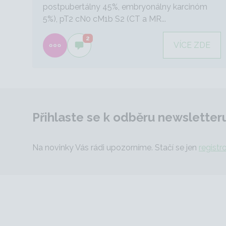
postpubertálny 45%, embryonálny karcinóm
5%), pT2 cN0 cM1b S2 (CT a MR...
2
VÍCE ZDE
Přihlaste se k odběru newsletter
Na novinky Vás rádi upozorníme. Stačí se jen
registr