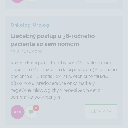
Onkolog, Urolog
Liečebný postup u 38-ročného
pacienta so seminómom
22. 2. 2024 07:00
Vážené kolégium, chcel by som Vás veľmi pekne
poprosiť o Váš názor na ďalší postup u 38-ročného
pacienta s TU testis l.dx., st.p. orchiektomii l.dx.
08.02.2024, predoperačne onkomarkery
negatívne, histologicky v resekáte pravého
semenníka potvrdený m...
2
VÍCE ZDE