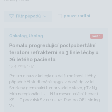
pouze raritní
Filtr případů
Onkolog, Urolog
raritní
Pomalu progredující postpubertální
teratom refrakterní na 3 linie léčby u
26 letého pacienta
15. 4. 2025 12:51
Prosím o názor kolegia na další možnosti léčby
případné či studii ročník 1999, v době dg 22 let
Smíšený germinální tumor varlete vlevo, pT2 N3
M1b neregionální LU LNJ a mesenteriální, hepar )
KS III C poor risk S2 11.11.2021 Pac. po OE l. sin ing,
Vs...