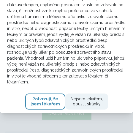
dále uvedených, chybného posouzení vlastního zdravotního
stavu, či možnost vzniku mylné preference ve vztahu k
určitému humánnímu léčivému přípravku, zdravotnickému
prostředku nebo diagnostickému zdravotnickému prostředku
in vitro, neboť o vhodnosti případné léčby určitým humánním
léčivým přípravkem, jehož výdej je vázán na lékařský předpis,
nebo určitých typů zdravotnických prostředků (resp.
diagnostických zdravotnických prostředků in vitro),
rozhoduje vždy lékař po posouzení zdravotního stavu
pacienta. Vhodnost užití humánního léčivého přípravku, jehož
výdej není vázán na lékařský předpis, nebo zdravotnických
prostředků (resp. diagnostických zdravotnických prostředků
Screening rakoviny plic absolvovalo
in vitro) je vhodné předem zkonzultovat s lékařem či
od jeho spuštění téměř 30 tisíc
lékárníkem.
klientů VZP, jen vloni to bylo 14 tisíc
Potvrzuji, že
Nejsem lékařem,
jsem lékařem
opustit stránky
DALŠÍ NOVINKY