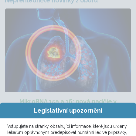
Nepřehlédněte novinky z oboru
MikroRNA 15a a 16: nová naděje v
léčbě nemalobuněčného karcinomu
Legislativní upozornění
plic
Vstupujete na stránky obsahující informace, které jsou určeny
lékařům oprávněným předepisovat humánní léčivé přípravky,