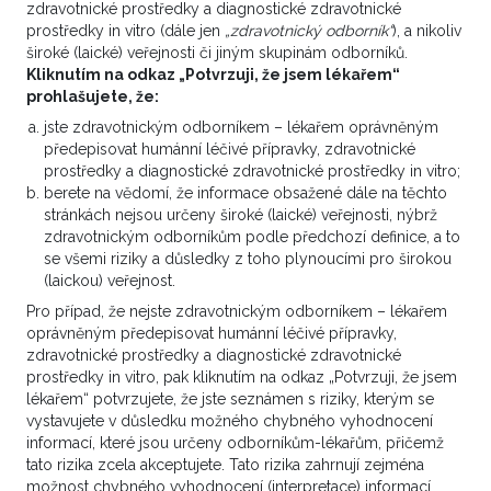
zdravotnické prostředky a diagnostické zdravotnické
prostředky in vitro (dále jen
„zdravotnický odborník“
), a nikoliv
široké (laické) veřejnosti či jiným skupinám odborníků.
Kliknutím na odkaz „Potvrzuji, že jsem lékařem“
prohlašujete, že:
jste zdravotnickým odborníkem – lékařem oprávněným
předepisovat humánní léčivé přípravky, zdravotnické
prostředky a diagnostické zdravotnické prostředky in vitro;
berete na vědomí, že informace obsažené dále na těchto
stránkách nejsou určeny široké (laické) veřejnosti, nýbrž
zdravotnickým odborníkům podle předchozí definice, a to
se všemi riziky a důsledky z toho plynoucími pro širokou
(laickou) veřejnost.
Pro případ, že nejste zdravotnickým odborníkem – lékařem
Setkání KOC a ROC v Plzni otevře
oprávněným předepisovat humánní léčivé přípravky,
diskusi o návaznosti onkologické
zdravotnické prostředky a diagnostické zdravotnické
prostředky in vitro, pak kliknutím na odkaz „Potvrzuji, že jsem
péče
lékařem“ potvrzujete, že jste seznámen s riziky, kterým se
vystavujete v důsledku možného chybného vyhodnocení
informací, které jsou určeny odborníkům-lékařům, přičemž
tato rizika zcela akceptujete. Tato rizika zahrnují zejména
možnost chybného vyhodnocení (interpretace) informací