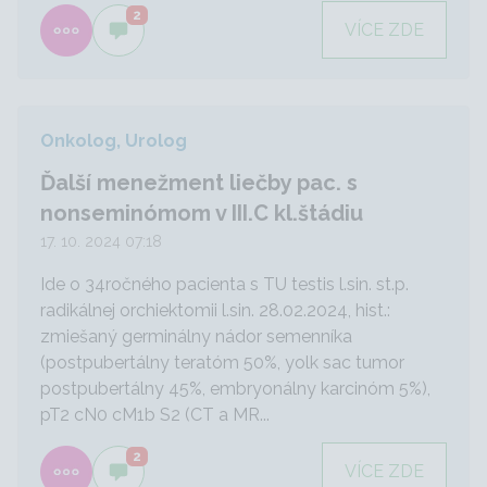
2
VÍCE ZDE
Onkolog, Urolog
Ďalší menežment liečby pac. s
nonseminómom v III.C kl.štádiu
17. 10. 2024 07:18
Ide o 34ročného pacienta s TU testis l.sin. st.p.
radikálnej orchiektomii l.sin. 28.02.2024, hist.:
zmiešaný germinálny nádor semenníka
(postpubertálny teratóm 50%, yolk sac tumor
postpubertálny 45%, embryonálny karcinóm 5%),
pT2 cN0 cM1b S2 (CT a MR...
2
VÍCE ZDE