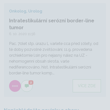
Onkolog, Urolog
Intratestikulární serózní border-line
tumor
6. 10. 2020 11:56
Pac. 70let stp. úrazu L varlete cca před 10lety, od
té doby pozvolné zvětšování, 11.9. provedena
orchiektomie l.sin pro nejasný nález na UZ -
nehomogenní obsah skrota, varle
nediferencováno. hist. Intratestikulární serózní
border-line tumor komp...
2
VÍCE ZDE