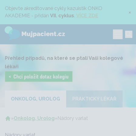
Objevte akreditované cykly kazuistik ONKO
×
AKADEMIE - přidán
VII. cyklus
.
VÍCE ZDE
Přehled případů, na které se ptali Vaši kolegové
lékaři
ONKOLOG, UROLOG
PRAKTICKÝ LÉKAŘ
»
Onkolog, Urolog
»
Nádory varlat
Nádory varlat