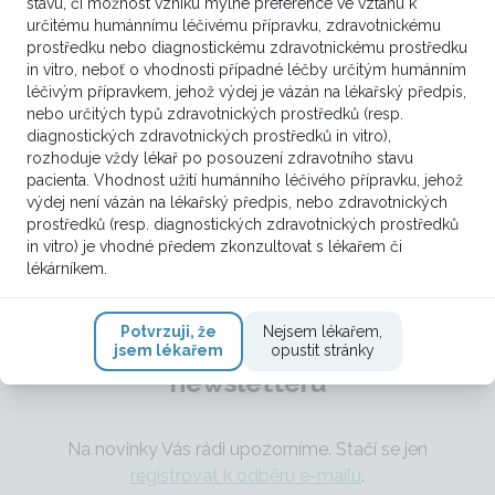
stavu, či možnost vzniku mylné preference ve vztahu k
Prosím o konzultaci Pac. v OA stp. extirp.
určitému humánnímu léčivému přípravku, zdravotnickému
intrakraniální epidermoid. cysty temporálně 2010,
prostředku nebo diagnostickému zdravotnickému prostředku
symptomatická epilepsie s fokálními záchvaty,
in vitro, neboť o vhodnosti případné léčby určitým humánním
bez motorických projevů FA: Keppra. Pac. s
léčivým přípravkem, jehož výdej je vázán na lékařský předpis,
nebo určitých typů zdravotnických prostředků (resp.
maligním melanomem kůže v pravé axile pT3b
diagnostických zdravotnických prostředků in vitro),
pN1b (1/4sn)M0, st. IIIC,...
rozhoduje vždy lékař po posouzení zdravotního stavu
pacienta. Vhodnost užití humánního léčivého přípravku, jehož
3
VÍCE ZDE
výdej není vázán na lékařský předpis, nebo zdravotnických
prostředků (resp. diagnostických zdravotnických prostředků
in vitro) je vhodné předem zkonzultovat s lékařem či
lékárníkem.
Potvrzuji, že
Nejsem lékařem,
Přihlaste se k odběru
jsem lékařem
opustit stránky
newsletteru
Na novinky Vás rádi upozorníme. Stačí se jen
registrovat k odběru e-mailu
.