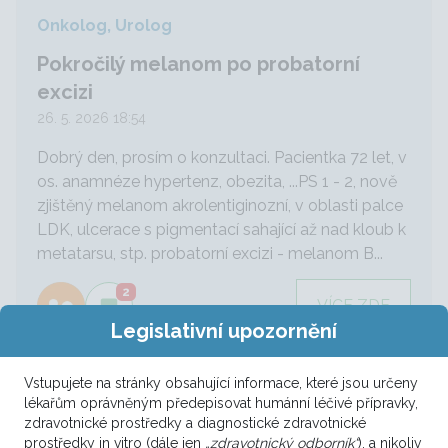
Onkolog, Urolog
Pokročilý melanom po probatorní
excizi
26. 5. 2026 18:54
Dobrý den, prosím o konzultaci. Pacientka 72 let, v
os. anamnéze hypertenz, obezita, ...PS 1 - 2, nově
zjištěný melanom akrolentiginozní, v oblasti palce
LDK, ulcerace s pigmentací sahající až nad kloub k
metatarsu, stp. probatorní excizi - melanom B...
2
VÍCE ZDE
Legislativní upozornění
Vstupujete na stránky obsahující informace, které jsou určeny
Onkolog, Urolog
lékařům oprávněným předepisovat humánní léčivé přípravky,
zdravotnické prostředky a diagnostické zdravotnické
Duplicitní maligní melanom po cílené
prostředky in vitro (dále jen
„zdravotnický odborník“
), a nikoliv