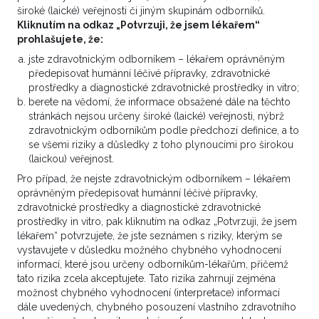
léčbě v minulosti
široké (laické) veřejnosti či jiným skupinám odborníků.
Kliknutím na odkaz „Potvrzuji, že jsem lékařem“
23. 3. 2026 15:00
prohlašujete, že:
Vážené kolegium, prosím o konzultaci pacienta 38
jste zdravotnickým odborníkem – lékařem oprávněným
předepisovat humánní léčivé přípravky, zdravotnické
let bez vážnějších komorbidit, v dobrém stavu, Dg:
prostředky a diagnostické zdravotnické prostředky in vitro;
1) SSM nad pravou lopatkou pT3b pN1a M0, klin. st.
berete na vědomí, že informace obsažené dále na těchto
IIIC, BRAF mutace, po excizi 11. 11. 2020, reexcize
stránkách nejsou určeny široké (laické) veřejnosti, nýbrž
jizvy + SLU v pravé axile, PET/CT negativní, od...
zdravotnickým odborníkům podle předchozí definice, a to
se všemi riziky a důsledky z toho plynoucími pro širokou
3
(laickou) veřejnost.
VÍCE ZDE
Pro případ, že nejste zdravotnickým odborníkem – lékařem
oprávněným předepisovat humánní léčivé přípravky,
zdravotnické prostředky a diagnostické zdravotnické
prostředky in vitro, pak kliknutím na odkaz „Potvrzuji, že jsem
Onkolog, Urolog
lékařem“ potvrzujete, že jste seznámen s riziky, kterým se
vystavujete v důsledku možného chybného vyhodnocení
Recidiva maligního melanomu v LU po
informací, které jsou určeny odborníkům-lékařům, přičemž
operaci
tato rizika zcela akceptujete. Tato rizika zahrnují zejména
možnost chybného vyhodnocení (interpretace) informací
27. 11. 2025 07:44
dále uvedených, chybného posouzení vlastního zdravotního