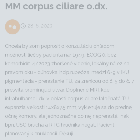
MM corpus ciliare o.dx.
28. 6. 2023
Chcela by som poprosiť o konzultáciu ohľadom
možnosti liečby pacienta nar. 1949, ECOG 0, bez
komorbidít. 4/2023 zhoršené videnie, lokálny nález na
pravom oku - dúhovka incip.rubeóza, medzi 6-9 v IKU
pigmentácia - prerastanie TU, za zrenicou od č. 5 do č. 7
presvitá prominujúci útvar. Doplnené MRI, kde
intrabulbárne l.dx. v oblasti corpus ciliare laločnatá TU
expanzia veľkosti 14x8x7.5 mm, vyklenuje sa do prednej
očnej komory, ale jednoznačne do nej neprerastá, inak
bpn. USG brucha a RTG hrudníka negat. Pacient
plánovaný k enukleácii. Děkuji.