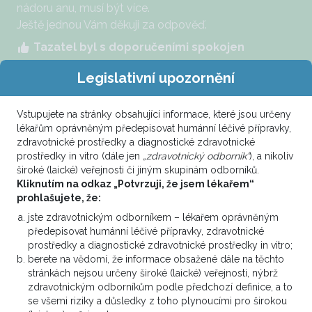
nádoru anu, musí být více.
Ještě jednou Vám děkuji za odpověď.
Tazatel byl s doporučeními spokojen
Legislativní upozornění
Samostatná RT je jednou z možností, ale přesto bych
Vstupujete na stránky obsahující informace, které jsou určeny
zkusil konkomitanci s 5-FU, neboť předpokládám, že
lékařům oprávněným předepisovat humánní léčivé přípravky,
při věku nemocné (byť jinak celkem zdravé) bude
zdravotnické prostředky a diagnostické zdravotnické
jakákoli jiná kombinace ve svém výsledku toxičtější,
prostředky in vitro (dále jen
„zdravotnický odborník“
), a nikoliv
než fluoropyrimidin.
široké (laické) veřejnosti či jiným skupinám odborníků.
Kliknutím na odkaz „Potvrzuji, že jsem lékařem“
prohlašujete, že:
MUDr. Tomáš Svoboda, Ph.D.
5. 5. 2019 18:24
jste zdravotnickým odborníkem – lékařem oprávněným
předepisovat humánní léčivé přípravky, zdravotnické
prostředky a diagnostické zdravotnické prostředky in vitro;
berete na vědomí, že informace obsažené dále na těchto
stránkách nejsou určeny široké (laické) veřejnosti, nýbrž
zdravotnickým odborníkům podle předchozí definice, a to
se všemi riziky a důsledky z toho plynoucími pro širokou