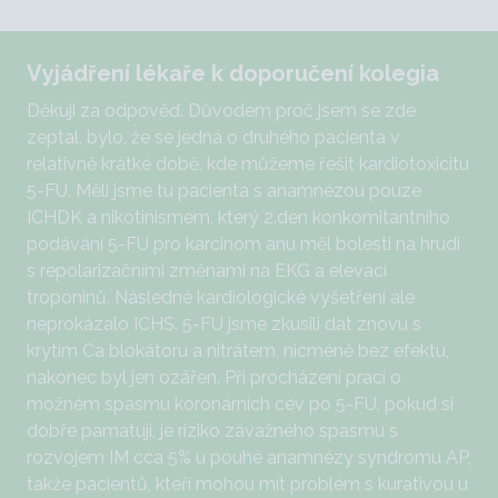
Vyjádření lékaře k doporučení kolegia
Děkuji za odpověď. Důvodem proč jsem se zde
zeptal, bylo, že se jedná o druhého pacienta v
relativně krátké době, kde můžeme řešit kardiotoxicitu
5-FU. Měli jsme tu pacienta s anamnézou pouze
ICHDK a nikotinismem, který 2.den konkomitantního
podávání 5-FU pro karcinom anu měl bolesti na hrudi
s repolarizačními změnami na EKG a elevací
troponinů. Následné kardiologické vyšetření ale
neprokázalo ICHS. 5-FU jsme zkusili dát znovu s
krytím Ca blokátoru a nitrátem, nicméně bez efektu,
nakonec byl jen ozářen. Při procházení prací o
možném spasmu koronárních cév po 5-FU, pokud si
dobře pamatuji, je riziko závažného spasmu s
rozvojem IM cca 5% u pouhé anamnézy syndromu AP,
takže pacientů, kteří mohou mít problém s kurativou u