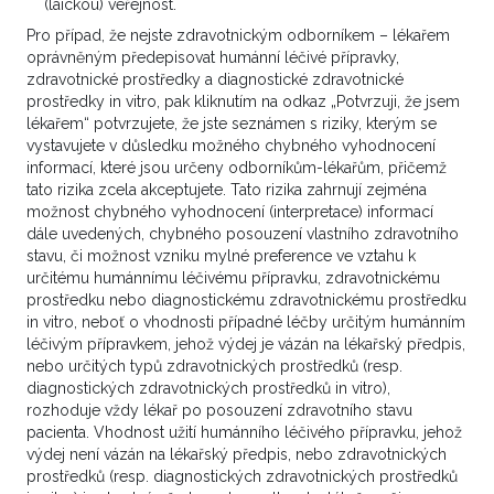
Další případy
(laickou) veřejnost.
Pro případ, že nejste zdravotnickým odborníkem – lékařem
oprávněným předepisovat humánní léčivé přípravky,
Onkolog, Urolog
zdravotnické prostředky a diagnostické zdravotnické
prostředky in vitro, pak kliknutím na odkaz „Potvrzuji, že jsem
Ďalšia liečba pac. po CRS
lékařem“ potvrzujete, že jste seznámen s riziky, kterým se
premetastický mucinózny karcinóm s
vystavujete v důsledku možného chybného vyhodnocení
informací, které jsou určeny odborníkům-lékařům, přičemž
origom v LAMN/HAMN appendixu
tato rizika zcela akceptujete. Tato rizika zahrnují zejména
5. 12. 2024 06:41
možnost chybného vyhodnocení (interpretace) informací
dále uvedených, chybného posouzení vlastního zdravotního
Dobrý deň vážené kolégium, chcel by som sa
stavu, či možnost vzniku mylné preference ve vztahu k
poradiť ohľadne ďalšieho terapeutického postupu
určitému humánnímu léčivému přípravku, zdravotnickému
u 64 ročnej pacientky u ktorej realizovaná
prostředku nebo diagnostickému zdravotnickému prostředku
in vitro, neboť o vhodnosti případné léčby určitým humánním
16.10.2024 CRS CC0/1: proctocolectomia
léčivým přípravkem, jehož výdej je vázán na lékařský předpis,
subtotalis, HYE+ADE bilat., stripping pelvis minoris,
nebo určitých typů zdravotnických prostředků (resp.
peritonectomia subtotal...
diagnostických zdravotnických prostředků in vitro),
rozhoduje vždy lékař po posouzení zdravotního stavu
1
pacienta. Vhodnost užití humánního léčivého přípravku, jehož
VÍCE ZDE
výdej není vázán na lékařský předpis, nebo zdravotnických
prostředků (resp. diagnostických zdravotnických prostředků