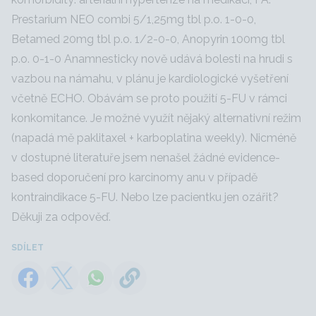
Prestarium NEO combi 5/1,25mg tbl p.o. 1-0-0,
Betamed 20mg tbl p.o. 1/2-0-0, Anopyrin 100mg tbl
p.o. 0-1-0 Anamnesticky nově udává bolesti na hrudi s
vazbou na námahu, v plánu je kardiologické vyšetření
včetně ECHO. Obávám se proto použití 5-FU v rámci
konkomitance. Je možné využít nějaký alternativní režim
(napadá mě paklitaxel + karboplatina weekly). Nicméně
v dostupné literatuře jsem nenašel žádné evidence-
based doporučení pro karcinomy anu v případě
kontraindikace 5-FU. Nebo lze pacientku jen ozářit?
Děkuji za odpověď.
SDÍLET