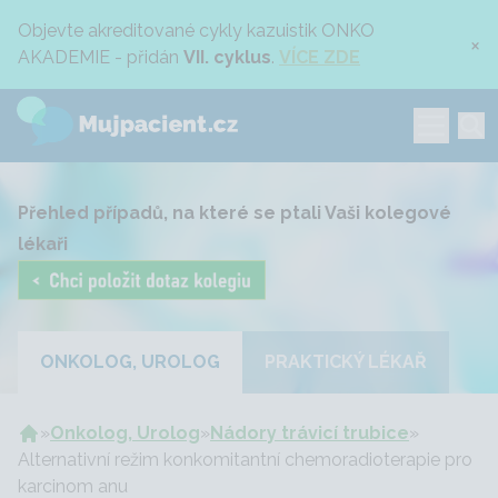
Objevte akreditované cykly kazuistik ONKO
×
AKADEMIE - přidán
VII. cyklus
.
VÍCE ZDE
Přehled případů, na které se ptali Vaši kolegové
lékaři
ONKOLOG, UROLOG
PRAKTICKÝ LÉKAŘ
»
Onkolog, Urolog
»
Nádory trávicí trubice
»
Alternativní režim konkomitantní chemoradioterapie pro
karcinom anu