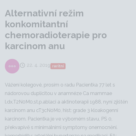
Alternativní režim
konkomitantní
chemoradioterapie pro
karcinom anu
22. 4. 2019
raritní
Vážení kolegové, prosím o radu Pacientka 77 let s
nádorovou duplicitou v anamnéze Ca mammae
l.dx.T2N0M0,st.p.ablaci a aktinoterapii 1988, nyní zjištěn
karcinom anu cT3cN0M0, hist: grade 3 kloakogenní
karcinom. Pacientka je ve výborném stavu, PS 0,
překvapivě s minimálními symptomy onemocnění.
komorbidity: arteriální hypertenze na medikaci, FA: