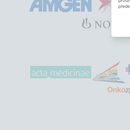
prostř
přede