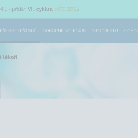
×
MIE - přidán
VII. cyklus
.
VÍCE ZDE
PŘEHLED PŘÍPADŮ
ODBORNÉ KOLEGIUM
O PROJEKTU
Z OBO
 lékaři