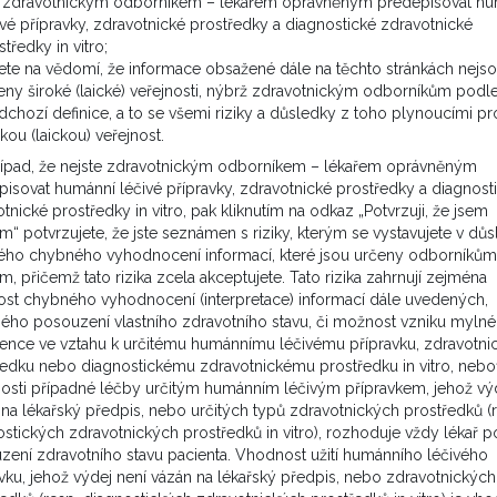
balanitidu...Děkuji.
e zdravotnickým odborníkem – lékařem oprávněným předepisovat h
ivé přípravky, zdravotnické prostředky a diagnostické zdravotnické
středky in vitro;
VÍCE ZDE
ete na vědomí, že informace obsažené dále na těchto stránkách nejs
eny široké (laické) veřejnosti, nýbrž zdravotnickým odborníkům podl
dchozí definice, a to se všemi riziky a důsledky z toho plynoucími pr
okou (laickou) veřejnost.
řípad, že nejste zdravotnickým odborníkem – lékařem oprávněným
isovat humánní léčivé přípravky, zdravotnické prostředky a diagnost
u
tnické prostředky in vitro, pak kliknutím na odkaz „Potvrzuji, že jsem
m“ potvrzujete, že jste seznámen s riziky, kterým se vystavujete v dů
ho chybného vyhodnocení informací, které jsou určeny odborníkům
ovat k odběru e-mailu
.
m, přičemž tato rizika zcela akceptujete. Tato rizika zahrnují zejména
st chybného vyhodnocení (interpretace) informací dále uvedených,
ého posouzení vlastního zdravotního stavu, či možnost vzniku mylné
rence ve vztahu k určitému humánnímu léčivému přípravku, zdravotn
ředku nebo diagnostickému zdravotnickému prostředku in vitro, nebo
osti případné léčby určitým humánním léčivým přípravkem, jehož výd
na lékařský předpis, nebo určitých typů zdravotnických prostředků (
Partneři projektu
stických zdravotnických prostředků in vitro), rozhoduje vždy lékař p
zení zdravotního stavu pacienta. Vhodnost užití humánního léčivého
vku, jehož výdej není vázán na lékařský předpis, nebo zdravotnických