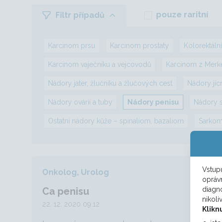
pouze raritní
Filtr případů
Karcinom prsu
Karcinom prostaty
Kolorektáln
Karcinom vaječníku a vejcovodů
Karcinom z Merk
Nádory jater, žlučníku a žlučových cest
Nádory jíc
Nádory ovárií a tuby
Nádory penisu
Nádory sl
Ostatní nádory kůže – spinaliom, bazaliom
Sarkom
Vstupu
Onkolog, Urolog
opráv
Ca penisu
diagno
nikoli
22. 12. 2020 09:12
Klikn