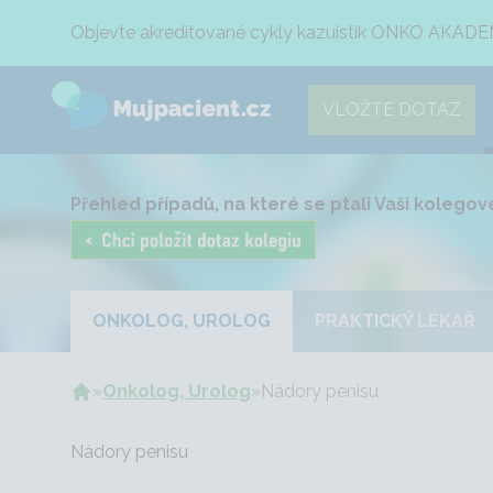
Objevte akreditované cykly kazuistik ONKO AKADE
VLOŽTE DOTAZ
Přehled případů, na které se ptali Vaši kolegové
ONKOLOG, UROLOG
PRAKTICKÝ LÉKAŘ
»
Onkolog, Urolog
»
Nádory penisu
Nádory penisu