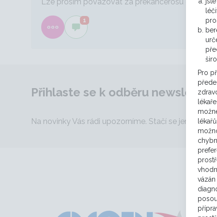
Lze prosim povazovat za prekancerosu chronickou 
jst
léč
pro
1
ber
urč
pře
šir
Pro p
předep
Přihlaste se k odběru newsletter
zdravo
lékaře
možné
Na novinky Vás rádi upozorníme. Stačí se jen
registr
lékařů
možno
chybn
prefe
prost
vhodn
vázán 
diagno
posou
přípra