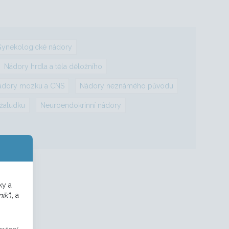
ynekologické nádory
Nádory hrdla a těla děložního
ádory mozku a CNS
Nádory neznámého původu
žaludku
Neuroendokrinní nádory
ky a
ík“
), a