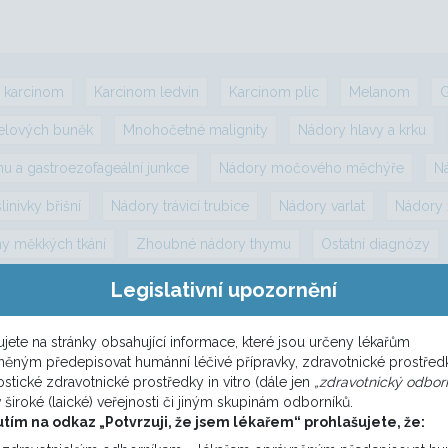
í karcinom
Karcinom ledvin
Karcinom plic
Melanom
G
elových buněk
Mnohočetné malignity
Nádory hlavy a krku
nu a gastroezofageální junkce
Nádory močového měchýře
N
inivky břišní
Nádory trávicí trubice
Nádory varlat
Nádory 
y měkkých tkání
Zhoubné nádory thymu
Ostatní diagnózy
Legislativní upozornění
jete na stránky obsahující informace, které jsou určeny lékařům
něným předepisovat humánní léčivé přípravky, zdravotnické prostřed
stické zdravotnické prostředky in vitro (dále jen
„zdravotnický odborn
v široké (laické) veřejnosti či jiným skupinám odborníků.
utím na odkaz „Potvrzuji, že jsem lékařem“ prohlašujete, že: