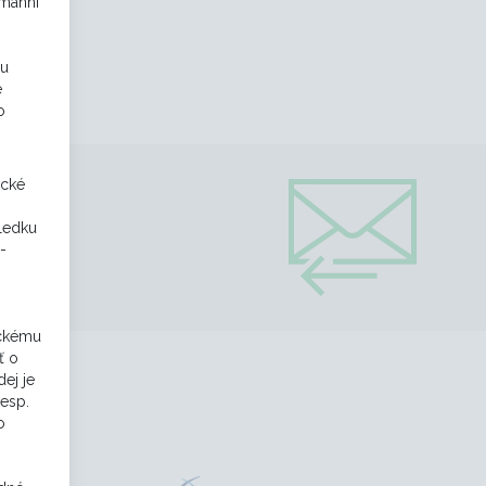
umánní
ou
e
o
ické
sledku
-
ickému
ť o
ej je
resp.
o