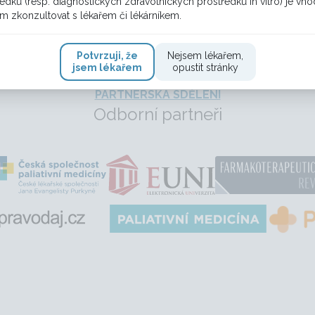
edků (resp. diagnostických zdravotnických prostředků in vitro) je vh
m zkonzultovat s lékařem či lékárníkem.
Potvrzuji, že
Nejsem lékařem,
jsem lékařem
opustit stránky
PARTNERSKÁ SDĚLENÍ
Odborní partneři