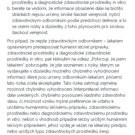
prostředky a diagnostické zdravotnické prostředky in vitro;
berete na vědomí, že informace obsažené dále na těchto
Mucinosní karcinom moč. měchýře
stránkách nejsou určeny široké (laické) veřejnosti, nýbrž
30. 6. 2023 15:55
zdravotnickým odborníkům podle předchozí definice, a to
se všemi riziky a důsledky z toho plynoucími pro širokou
Dobrý den, pacient ročník 1985, bez komorbidit,
(laickou) veřejnost.
rodinná anamnéza negativní. Přivezen RLP na
Pro případ, že nejste zdravotnickým odborníkem – lékařem
urgentní příjem pro makrosk. hematurii, 18.6.2023
oprávněným předepisovat humánní léčivé přípravky,
CT břicha: ZÁVĚR: Polycyklický tu přední stěny
zdravotnické prostředky a diagnostické zdravotnické
prostředky in vitro, pak kliknutím na odkaz „Potvrzuji, že jsem
moč. měchýře, dále normální CT obraz. 19.6.2023
lékařem“ potvrzujete, že jste seznámen s riziky, kterým se
RTG S+P: bpn....
vystavujete v důsledku možného chybného vyhodnocení
informací, které jsou určeny odborníkům-lékařům, přičemž
2
VÍCE ZDE
tato rizika zcela akceptujete. Tato rizika zahrnují zejména
možnost chybného vyhodnocení (interpretace) informací
dále uvedených, chybného posouzení vlastního zdravotního
stavu, či možnost vzniku mylné preference ve vztahu k
určitému humánnímu léčivému přípravku, zdravotnickému
prostředku nebo diagnostickému zdravotnickému prostředku
Onkolog, Urolog
raritní
in vitro, neboť o vhodnosti případné léčby určitým humánním
Mucinózní adenoca moč. měchýře
léčivým přípravkem, jehož výdej je vázán na lékařský předpis,
nebo určitých typů zdravotnických prostředků (resp.