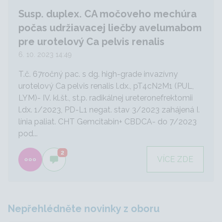
Susp. duplex. CA močoveho mechúra
počas udržiavacej liečby avelumabom
pre urotelový Ca pelvis renalis
6. 10. 2023 14:49
T.č. 67ročný pac. s dg. high-grade invazívny
urotelový Ca pelvis renalis l.dx., pT4cN2M1 (PUL,
LYM)- IV. kl.št., st.p. radikálnej ureteronefrektomii
l.dx. 1/2023, PD-L1 negat. stav 3/2023 zahájená I.
línia paliat. CHT Gemcitabin+ CBDCA- do 7/2023
pod...
2
VÍCE ZDE
Nepřehlédněte novinky z oboru