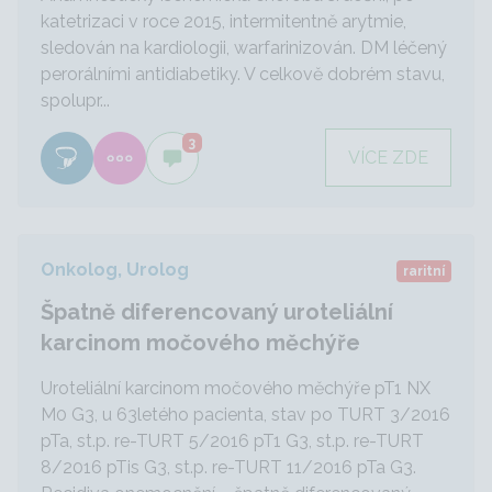
katetrizaci v roce 2015, intermitentně arytmie,
sledován na kardiologii, warfarinizován. DM léčený
perorálními antidiabetiky. V celkově dobrém stavu,
spolupr...
3
VÍCE ZDE
Onkolog, Urolog
raritní
Špatně diferencovaný uroteliální
karcinom močového měchýře
Uroteliální karcinom močového měchýře pT1 NX
M0 G3, u 63letého pacienta, stav po TURT 3/2016
pTa, st.p. re-TURT 5/2016 pT1 G3, st.p. re-TURT
8/2016 pTis G3, st.p. re-TURT 11/2016 pTa G3.