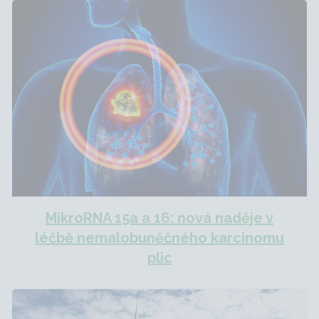
MikroRNA 15a a 16: nová naděje v
léčbě nemalobuněčného karcinomu
plic