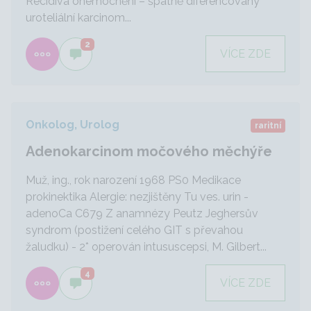
Recidiva onemocnění – špatně diferencovaný
uroteliální karcinom...
2
VÍCE ZDE
Onkolog, Urolog
raritní
Adenokarcinom močového měchýře
Muž, ing., rok narození 1968 PS0 Medikace
prokinektika Alergie: nezjištěny Tu ves. urin -
adenoCa C679 Z anamnézy Peutz Jeghersův
syndrom (postižení celého GIT s převahou
žaludku) - 2* operován intususcepsi, M. Gilbert...
4
VÍCE ZDE