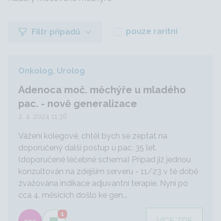
pouze raritní
Filtr případů
Onkolog, Urolog
Adenoca moč. měchýře u mladého
pac. - nově generalizace
2. 4. 2024 11:36
Vážení kolegové, chtěl bych se zeptat na
doporučený další postup u pac. 35 let.
(doporučené léčebné schema) Případ již jednou
konzultován na zdejším serveru - 11/23 v té době
zvažována indikace adjuvantní terapie. Nyní po
cca 4. měsících došlo ke gen...
1
VÍCE ZDE