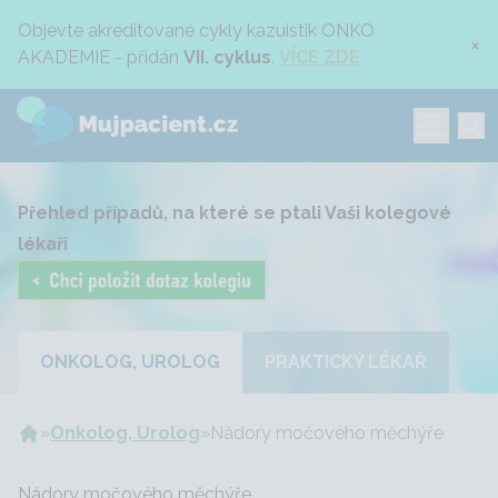
Objevte akreditované cykly kazuistik ONKO
×
AKADEMIE - přidán
VII. cyklus
.
VÍCE ZDE
Přehled případů, na které se ptali Vaši kolegové
lékaři
ONKOLOG, UROLOG
PRAKTICKÝ LÉKAŘ
»
Onkolog, Urolog
»
Nádory močového měchýře
Nádory močového měchýře