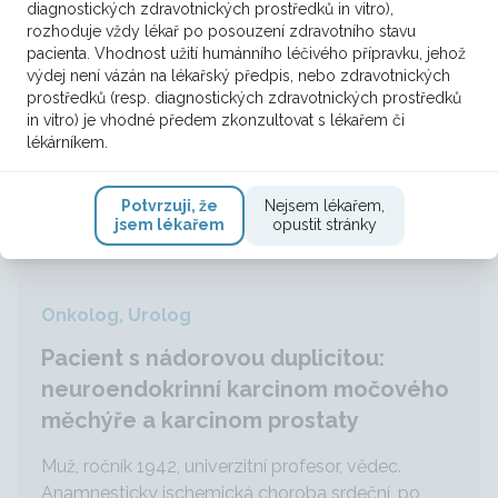
diagnostických zdravotnických prostředků in vitro),
73 ročná pacientka bez zavažnejšej komorbidity ,
rozhoduje vždy lékař po posouzení zdravotního stavu
primerane komponovaná s fyziologickými
pacienta. Vhodnost užití humánního léčivého přípravku, jehož
renálnymi a hematologickými parametrami,
výdej není vázán na lékařský předpis, nebo zdravotnických
prešetrovaná pre makroskopickú hematuriu od
prostředků (resp. diagnostických zdravotnických prostředků
6/2018 - 8.2018 TUR MM - histolog. mucinozni
in vitro) je vhodné předem zkonzultovat s lékařem či
lékárníkem.
variant primárního adenoca...
2
VÍCE ZDE
Potvrzuji, že
Nejsem lékařem,
jsem lékařem
opustit stránky
Onkolog, Urolog
Pacient s nádorovou duplicitou:
neuroendokrinní karcinom močového
měchýře a karcinom prostaty
Muž, ročník 1942, univerzitní profesor, vědec.
Anamnesticky ischemická choroba srdeční, po