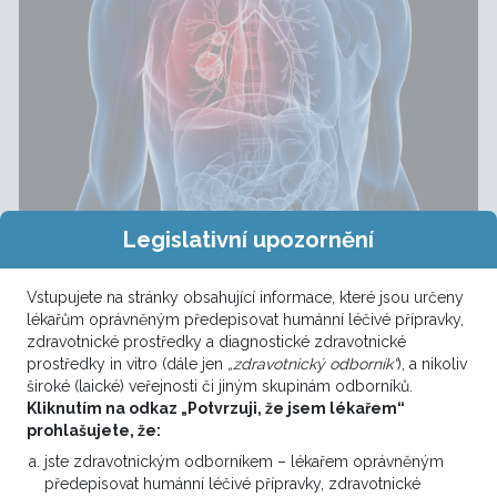
Legislativní upozornění
Screening rakoviny plic absolvovalo
od jeho spuštění téměř 30 tisíc
Vstupujete na stránky obsahující informace, které jsou určeny
klientů VZP, jen vloni to bylo 14 tisíc
lékařům oprávněným předepisovat humánní léčivé přípravky,
zdravotnické prostředky a diagnostické zdravotnické
prostředky in vitro (dále jen
„zdravotnický odborník“
), a nikoliv
široké (laické) veřejnosti či jiným skupinám odborníků.
DALŠÍ NOVINKY
Kliknutím na odkaz „Potvrzuji, že jsem lékařem“
prohlašujete, že:
jste zdravotnickým odborníkem – lékařem oprávněným
předepisovat humánní léčivé přípravky, zdravotnické
Onkolog, Urolog