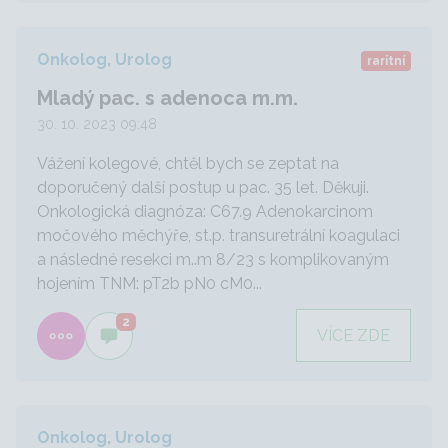
Onkolog, Urolog
raritní
Mladý pac. s adenoca m.m.
30. 10. 2023 09:48
Vážení kolegové, chtěl bych se zeptat na
doporučený další postup u pac. 35 let. Děkuji.
Onkologická diagnóza: C67.9 Adenokarcinom
močového měchýře, st.p. transuretrální koagulaci
a následné resekci m..m 8/23 s komplikovaným
hojením TNM: pT2b pN0 cM0...
2
VÍCE ZDE
Onkolog, Urolog