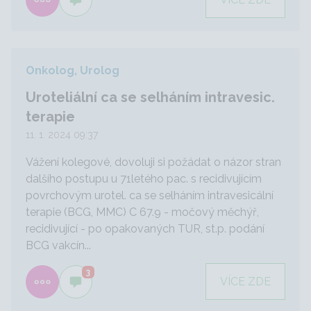
Onkolog, Urolog
Uroteliální ca se selháním intravesic.
terapie
11. 1. 2024 09:37
Vážení kolegové, dovoluji si požádat o názor stran
dalšího postupu u 71letého pac. s recidivujícím
povrchovým urotel. ca se selháním intravesicální
terapie (BCG, MMC) C 67.9 - močový měchýř,
recidivující - po opakovaných TUR, st.p. podání
BCG vakcín...
3
VÍCE ZDE