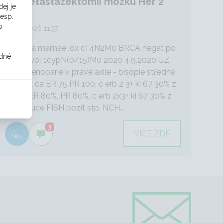
Po metastazektomii mozku Her 2
ej je
poz
resp.
o
30. 6. 2026 11:57
Pac s ca mamae .dx cT4N2M0 BRCA negat po
odné
NCHT ypT1cypN(0/15)M0 2020 4.9.2020 UZ
lymfadenoparie v pravé axile - bisopie středně
dif dukt ca ER 75 PR 100, c erb 2 3+ ki 67 30% z
uzliny ER 80%, PR 80%, c erb 2x3+ ki 67 30% z
Olomouce FISH pozit stp. NCH...
3
VÍCE ZDE