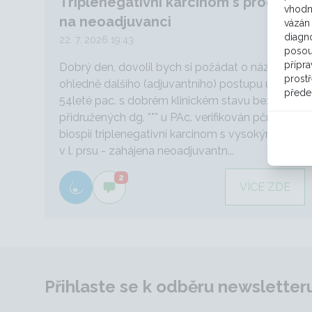
Triplenegativní karcinom s progresí
vhodn
na neoadjuvanci
vázán 
diagno
22. 7. 2026 19:43
posou
přípra
Dobrý den, dovolil bych si požádat o názor
prostř
ohledně dalšího (adjuvantního) postupu u
přede
54leté pac. s dobrém klinickém stavu bez
přidružených dg. *** u PAc. verifikován pční
biospií triplenegativní karcinom s vysokým MIB
v l. prsu - zahájena neoadjuvantn...
2
VÍCE ZDE
Přihlaste se k odběru newsletter