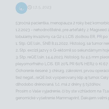
17. 5. 2023
53ročná pacientka, menopauza 2 roky bez komorbid
1.2.2023 - nehodnotitelné, pre artefakty z Magseed z
lobulárny invazívny ca G2 s LCIS zložkou ER, PR po
1. Stp. QE l.sin., SNB 8.11.2022. Histolog. sa tumor n
2. Stp. excízii jazvy o Q-ektomii so sekundárnym hoje
3. Stp. reQE l.sin. 14.4.2023, histolog. tu 4,5 mm pl
pleyomorfného LCIS. ER 20% PR 60% HER2 0 Ki 67 15%
Ochorenie riešené 3 chirurg. zákrokmi, prvou operác
tiež negat., reQE bol vyoperovaný klip aj tumor. C
dlhodobo drénovaná, t.č. má 2 drény 5 týždňov.
Prosím o Vaše vyjadrenie, či by ste vzhľadom na T1
genomické vyšetrenie Mammaprint. Ďakujem veľmi 