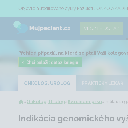
Objevte akreditované cykly kazuistik ONKO AKADE
VLOŽTE DOTAZ
Přehled případů, na které se ptali Vaši kolegové
ONKOLOG, UROLOG
PRAKTICKÝ LÉKAŘ
»
Onkolog, Urolog
»
Karcinom prsu
»
Indikácia 
Indikácia genomického vy