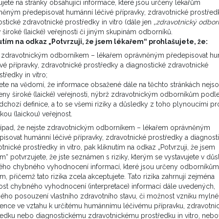
jete na stránky obsahující informace, které jsou určeny lékařům
něným předepisovat humánní léčivé přípravky, zdravotnické prostřed
stické zdravotnické prostředky in vitro (dále jen
„zdravotnický odborn
v široké (laické) veřejnosti či jiným skupinám odborníků.
utím na odkaz „Potvrzuji, že jsem lékařem“ prohlašujete, že:
e zdravotnickým odborníkem – lékařem oprávněným předepisovat h
ivé přípravky, zdravotnické prostředky a diagnostické zdravotnické
legia
středky in vitro;
ete na vědomí, že informace obsažené dále na těchto stránkách nejs
ické vyšetrenie Mammaprint som neindikovala.
eny široké (laické) veřejnosti, nýbrž zdravotnickým odborníkům podl
dchozí definice, a to se všemi riziky a důsledky z toho plynoucími pr
okou (laickou) veřejnost.
řípad, že nejste zdravotnickým odborníkem – lékařem oprávněným
isovat humánní léčivé přípravky, zdravotnické prostředky a diagnost
tnické prostředky in vitro, pak kliknutím na odkaz „Potvrzuji, že jsem
m“ potvrzujete, že jste seznámen s riziky, kterým se vystavujete v dů
ho chybného vyhodnocení informací, které jsou určeny odborníkům
m, přičemž tato rizika zcela akceptujete. Tato rizika zahrnují zejména
st chybného vyhodnocení (interpretace) informací dále uvedených,
ého posouzení vlastního zdravotního stavu, či možnost vzniku mylné
Onkolog, Urolog
rence ve vztahu k určitému humánnímu léčivému přípravku, zdravotn
ředku nebo diagnostickému zdravotnickému prostředku in vitro, nebo