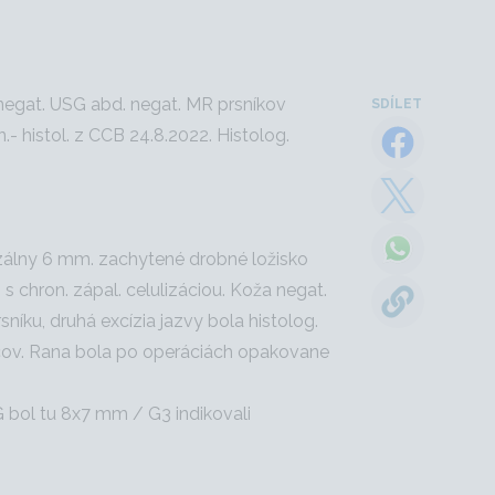
egat. USG abd. negat. MR prsníkov
SDÍLET
- histol. z CCB 24.8.2022. Histolog.
dorzálny 6 mm. zachytené drobné ložisko
chron. zápal. celulizáciou. Koža negat.
íku, druhá excízia jazvy bola histolog.
iacov. Rana bola po operáciách opakovane
G bol tu 8x7 mm / G3 indikovali