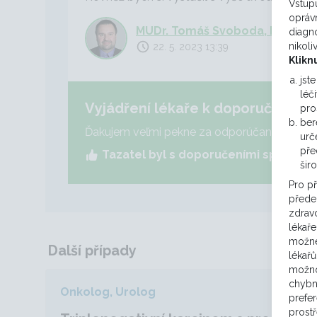
Vstupu
opráv
MUDr. Tomáš Svoboda, Ph.D.
diagno
nikoli
22. 5. 2023 13:39
Klikn
jst
léč
Vyjádření lékaře k doporučení ko
pro
ber
Ďakujem veľmi pekne za odporúčanie, genom
urč
pře
Tazatel byl s doporučeními spokojen
šir
Pro p
předep
zdravo
lékaře
možné
Další případy
lékařů
možno
chybn
Onkolog, Urolog
raritní
prefe
prost