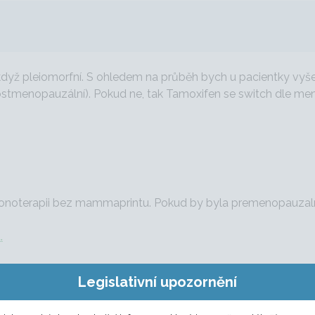
 když pleiomorfní. S ohledem na průběh bych u pacientky vyše
postmenopauzální). Pokud ne, tak Tamoxifen se switch dle me
onoterapii bez mammaprintu. Pokud by byla premenopauzalni,
.
Legislativní upozornění
okrinní léčbou a genomický test neindikoval.