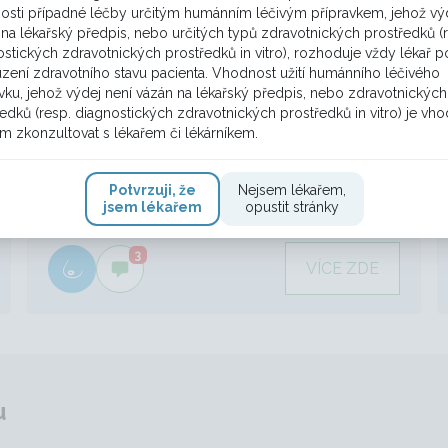
Časná lokální recidiva po
osti případné léčby určitým humánním léčivým přípravkem, jehož výd
mastektomii
na lékařský předpis, nebo určitých typů zdravotnických prostředků (
stických zdravotnických prostředků in vitro), rozhoduje vždy lékař p
16. 7. 2026 12:13
zení zdravotního stavu pacienta. Vhodnost užití humánního léčivého
vku, jehož výdej není vázán na lékařský předpis, nebo zdravotnických
Vážení kolegové, prosím o konzultaci postupu -
edků (resp. diagnostických zdravotnických prostředků in vitro) je vh
jedná se o 46letou pacientku, u které byl v
m zkonzultovat s lékařem či lékárníkem.
březnu 2025 v pravém prsu diagnostikován
HER2 ultralow parciálně hormondependentní (
Potvrzuji, že
Nejsem lékařem,
ER 55%, PR 12%) nízce diferenc. karcinom NST s
jsem lékařem
opustit stránky
vysokou proliferační aktivi...
3
VÍCE ZDE
u