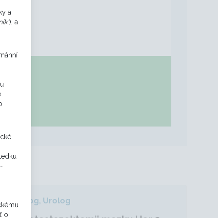
ky a
ík“
), a
umánní
ou
e
o
ické
sledku
-
Onkolog, Urolog
ickému
ť o