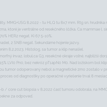
ity. MMG+USG 8.2022 - tu HLQ tu 8x7 mm. Rtg sn. hrudníka n
rna, ktoré je ventrálne od resekčného lôžka. Ca mammae l. sin.
 70% HER2 negat. Ki 67 5-10%.
enašiel, 2 SNB negat. Sekundárne hojenie jazvy.
ním 8.2.2023. Histolog. sa tumor a klip nenašiel.
eomorfný invaz. lobul.ca G3, resekčné okraje voľné, najbližší 
 LVI0 Pn0, bez nekróz pT1apN0 M0. Nad ložiskom bol klip s 
iou tumor odoperovaný nebol a magnetické zrno zostalo v prsn
elý proces od diagnostiky po operačné vyriešenie trval 8 mes
a-b / core cut biopsia v 8.2022 časť tumoru odobrala, na MM
pekne za odpoveď.