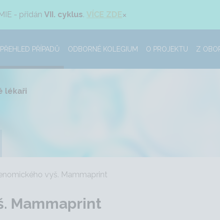
×
MIE - přidán
VII. cyklus
.
VÍCE ZDE
PŘEHLED PŘÍPADŮ
ODBORNÉ KOLEGIUM
O PROJEKTU
Z OBO
 lékaři
genomického vyš. Mammaprint
š. Mammaprint