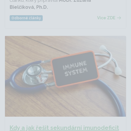
článku, který připravila
MUDr.
Zuzana
Bielčiková,
Ph.D.
Více ZDE
Odborné články
Kdy a jak řešit sekundární imunodeficit