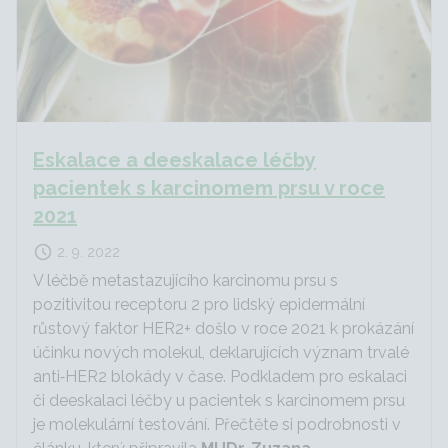
Eskalace a deeskalace léčby
pacientek s karcinomem prsu v roce
2021
2. 9. 2022
V léčbě metastazujícího karcinomu prsu s
pozitivitou receptoru 2 pro lidský epidermální
růstový faktor HER2+ došlo v roce 2021 k prokázání
účinku nových molekul, deklarujících význam trvalé
anti‐HER2 blokády v čase. Podkladem pro eskalaci
či deeskalaci léčby u pacientek s karcinomem prsu
je molekulární testování. Přečtěte si podrobnosti v