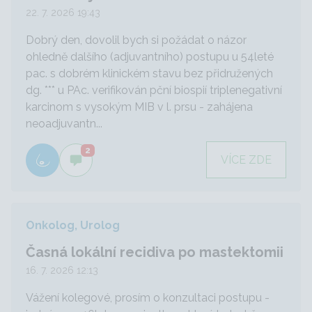
22. 7. 2026 19:43
Dobrý den, dovolil bych si požádat o názor
ohledně dalšího (adjuvantního) postupu u 54leté
pac. s dobrém klinickém stavu bez přidružených
dg. *** u PAc. verifikován pční biospií triplenegativní
karcinom s vysokým MIB v l. prsu - zahájena
neoadjuvantn...
2
VÍCE ZDE
Onkolog, Urolog
Časná lokální recidiva po mastektomii
16. 7. 2026 12:13
Vážení kolegové, prosím o konzultaci postupu -