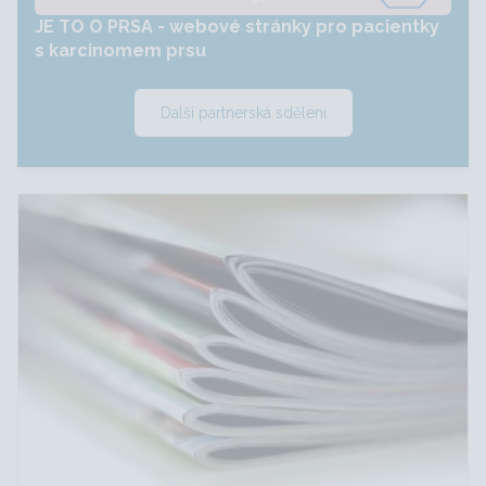
JE TO O PRSA - webové stránky pro pacientky
s karcinomem prsu
Další partnerská sdělení