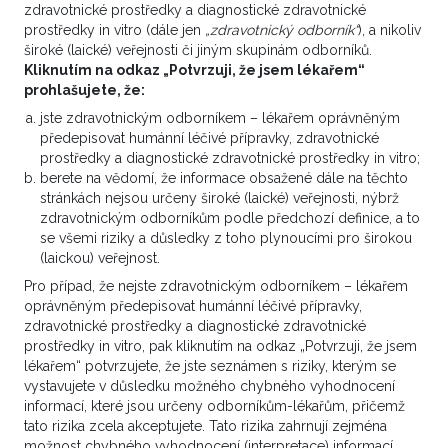
zdravotnické prostředky a diagnostické zdravotnické
prostředky in vitro (dále jen
„zdravotnický odborník“
), a nikoliv
široké (laické) veřejnosti či jiným skupinám odborníků.
Kliknutím na odkaz „Potvrzuji, že jsem lékařem“
Imunoterapie v léčbě karcinomu
prohlašujete, že:
děložního hrdla a endometria
jste zdravotnickým odborníkem – lékařem oprávněným
předepisovat humánní léčivé přípravky, zdravotnické
19. 7. 2022
prostředky a diagnostické zdravotnické prostředky in vitro;
berete na vědomí, že informace obsažené dále na těchto
Karcinom děložního hrdla je celosvětově čtvrtým
stránkách nejsou určeny široké (laické) veřejnosti, nýbrž
nejčastějším nádorovým onemocněním u žen a má
zdravotnickým odborníkům podle předchozí definice, a to
za následek více než 300 000 úmrtí na celém světě.
se všemi riziky a důsledky z toho plynoucími pro širokou
Možnosti léčby zahrnují chirurgické zákroky,
(laickou) veřejnost.
radioterapii, chemoterapii a cílenou antiangiogenní
Pro případ, že nejste zdravotnickým odborníkem – lékařem
léčbu. Nádory zachycené v pozdním stadiu mají
oprávněným předepisovat humánní léčivé přípravky,
vysoké riziko recidivy, které se může pohybovat až
zdravotnické prostředky a diagnostické zdravotnické
prostředky in vitro, pak kliknutím na odkaz „Potvrzuji, že jsem
v desítkách procent.
Jaké možnosti přináší
lékařem“ potvrzujete, že jste seznámen s riziky, kterým se
imunoterapie
?
vystavujete v důsledku možného chybného vyhodnocení
informací, které jsou určeny odborníkům-lékařům, přičemž
Více ZDE
Odborné články
tato rizika zcela akceptujete. Tato rizika zahrnují zejména
možnost chybného vyhodnocení (interpretace) informací