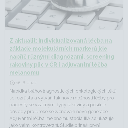
Z aktualit: Individualizovaná léčba na
základě molekulárních markerů jde
napříč různými diagnózami, screening
rakoviny plic v ČR i adjuvantní léčba
melanomu
16. 8. 2022
Nabídka tkáňově agnostických onkologických léků
se rozrůstá a vytváří tak nové možnosti léčby pro
pacienty se vzácnými typy rakoviny a posiluje
důvody pro široké sekvenování nové generace.
Adjuvantní léčba melanomu stadia IIIA se ukazuje
jako velmi kontroverzní. Studie přináší první