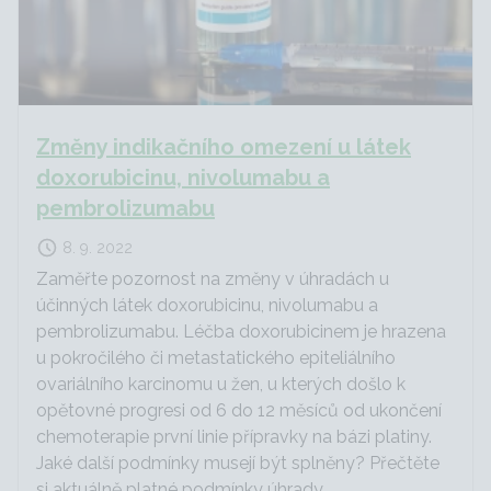
Změny indikačního omezení u látek
doxorubicinu, nivolumabu a
pembrolizumabu
8. 9. 2022
Zaměřte pozornost na změny v úhradách u
účinných látek doxorubicinu, nivolumabu a
pembrolizumabu. Léčba doxorubicinem je hrazena
u pokročilého či metastatického epiteliálního
ovariálního karcinomu u žen, u kterých došlo k
opětovné progresi od 6 do 12 měsíců od ukončení
chemoterapie první linie přípravky na bázi platiny.
Jaké další podmínky musejí být splněny? Přečtěte
si aktuálně platné podmínky úhrady.