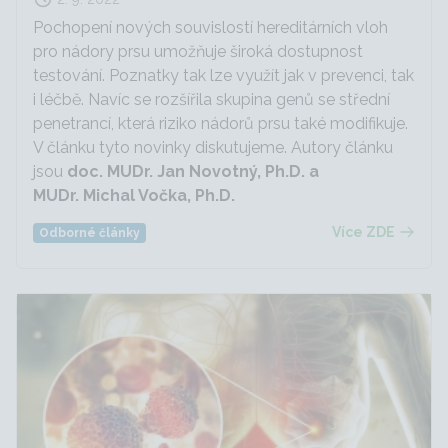
Pochopení nových souvislostí hereditárních vloh
pro nádory prsu umožňuje široká dostupnost
testování. Poznatky tak lze využít jak v prevenci, tak
i léčbě. Navíc se rozšířila skupina genů se střední
penetrancí, která riziko nádorů prsu také modifikuje.
V článku tyto novinky diskutujeme. Autory článku
jsou
doc.
MUDr.
Jan Novotný,
Ph.D. a
MUDr.
Michal Vočka,
Ph.D.
Více ZDE
Odborné články