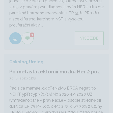
jedná se o 46letou pacientku, u které byl v březnu
2025 v pravém prsu diagnostikován HER2 ultralow
parciálně hormondependentní ( ER 55%, PR 12%)
nízce diferenc. karcinom NST s vysokou
proliferační aktivi...
3
VÍCE ZDE
Onkolog, Urolog
Po metastazektomii mozku Her 2 poz
30. 6. 2026 11:57
Pac s ca mamae .dx cT4N2M0 BRCA negat po
NCHT ypT1cypN(0/15)M0 2020 4.9.2020 UZ
lymfadenoparie v pravé axile - bisopie středně dif
dukt ca ER 75 PR 100, c erb 2 3+ ki 67 30% z uzliny
ER 80%, PR 80%, c erb 2x3+ ki 67 30% z Olomouce