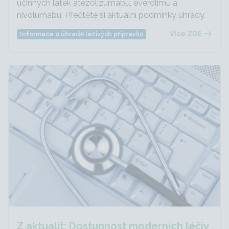
účinných látek atezolizumabu, everolimu a
nivolumabu. Přečtěte si aktuální podmínky úhrady.
Více ZDE
Informace o úhradě léčivých přípravků
Z aktualit: Dostupnost moderních léčiv