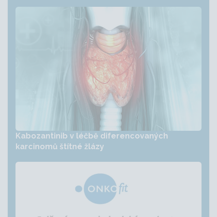
Kabozantinib v léčbě diferencovaných
karcinomů štítné žlázy