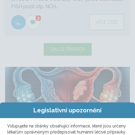
FISH pozit stp. NCH...
3
VÍCE ZDE
DALŠÍ PŘÍPADY
Legislativní upozornění
Vstupujete na stránky obsahující informace, které jsou určeny
lékařům oprávněným předepisovat humánní léčivé přípravky,