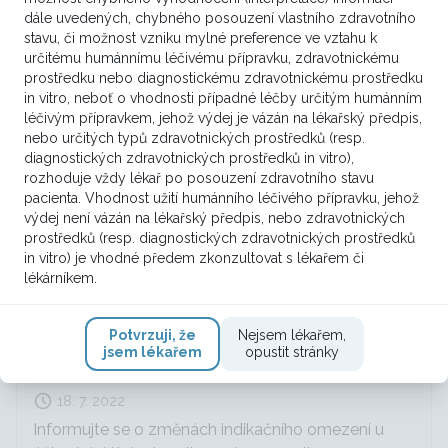
dále uvedených, chybného posouzení vlastního zdravotního
stavu, či možnost vzniku mylné preference ve vztahu k
určitému humánnímu léčivému přípravku, zdravotnickému
prostředku nebo diagnostickému zdravotnickému prostředku
in vitro, neboť o vhodnosti případné léčby určitým humánním
léčivým přípravkem, jehož výdej je vázán na lékařský předpis,
nebo určitých typů zdravotnických prostředků (resp.
diagnostických zdravotnických prostředků in vitro),
rozhoduje vždy lékař po posouzení zdravotního stavu
pacienta. Vhodnost užití humánního léčivého přípravku, jehož
výdej není vázán na lékařský předpis, nebo zdravotnických
prostředků (resp. diagnostických zdravotnických prostředků
in vitro) je vhodné předem zkonzultovat s lékařem či
lékárníkem.
Změny v úhradě u atezolizumabu,
Potvrzuji, že
Nejsem lékařem,
jsem lékařem
opustit stránky
everolimu a nivolumabu
18. 7. 2022
Informujte se o změnách indikačního omezení u