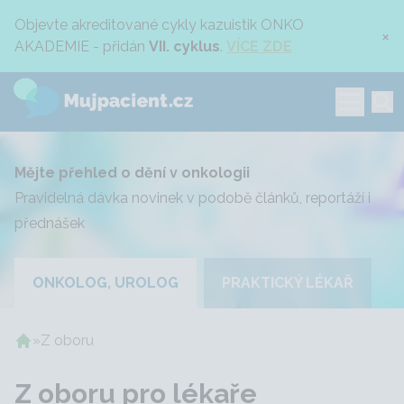
Objevte akreditované cykly kazuistik ONKO
×
AKADEMIE - přidán
VII. cyklus
.
VÍCE ZDE
Mějte přehled o dění v onkologii
Pravidelná dávka novinek v podobě článků, reportáží i
přednášek
ONKOLOG, UROLOG
PRAKTICKÝ LÉKAŘ
»
Z oboru
Z oboru pro lékaře