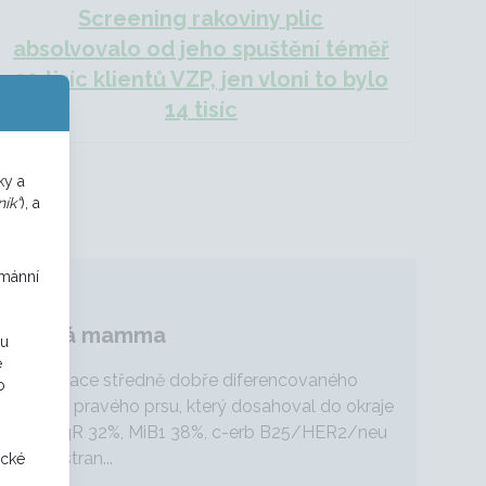
Screening rakoviny plic
absolvovalo od jeho spuštění téměř
30 tisíc klientů VZP, jen vloni to bylo
14 tisíc
ky a
ík“
), a
umánní
cí mužská mamma
ou
e
0 Extirpace středně dobře diferencovaného
o
 karcinomu pravého prsu, který dosahoval do okraje
R 87%, PgR 32%, MiB1 38%, c-erb B25/HER2/neu
4 Pravostran...
ické