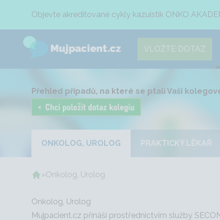
Objevte akreditované cykly kazuistik ONKO AKADE
VLOŽTE DOTAZ
Přehled případů, na které se ptali Vaši kolegové
ONKOLOG, UROLOG
PRAKTICKÝ LÉKAŘ
»
Onkolog, Urolog
Onkolog, Urolog
Mujpacient.cz přináší prostřednictvím služby SECO