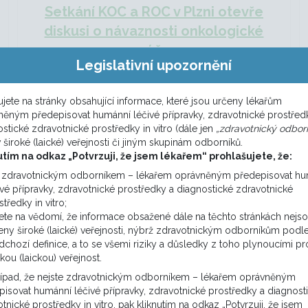
Setkání KOC a ROC v Plzni otevře
diskusi o návaznosti onkologické
péče
Legislativní upozornění
jete na stránky obsahující informace, které jsou určeny lékařům
něným předepisovat humánní léčivé přípravky, zdravotnické prostřed
DALŠÍ NOVINKY
stické zdravotnické prostředky in vitro (dále jen
„zdravotnický odborn
v široké (laické) veřejnosti či jiným skupinám odborníků.
utím na odkaz „Potvrzuji, že jsem lékařem“ prohlašujete, že:
e zdravotnickým odborníkem – lékařem oprávněným předepisovat h
Onkolog, Urolog
ivé přípravky, zdravotnické prostředky a diagnostické zdravotnické
středky in vitro;
lokálně recidivují
ete na vědomí, že informace obsažené dále na těchto stránkách nejs
eny široké (laické) veřejnosti, nýbrž zdravotnickým odborníkům podl
olapsové stavy) se
Muž. MH 1967 7/2004 C50
dchozí definice, a to se všemi riziky a důsledky z toho plynoucími pr
icobuněčný dobře
infiltrativního duktálního
okou (laickou) veřejnost.
(dle UZ krku), st.p.
preparátu pT2 pN0 M0, E
řípad, že nejste zdravotnickým odborníkem – lékařem oprávněným
negat, skóre 1+, G2. 8/200
isovat humánní léčivé přípravky, zdravotnické prostředky a diagnost
tnické prostředky in vitro, pak kliknutím na odkaz „Potvrzuji, že jsem