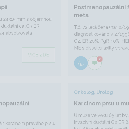
pii
Postmenopauzální že
meta
rsu 24x15 mm s objemnou
 duktální ca ,G3 ER
T.č. 72 letá žena (nar. 2
5,4 absolvovala
diagnostikováno v 2/1996 (
G2, ER 20%, PgR 40%, HER
ME s dissekcí axilly vpravo,
VÍCE ZDE
2
Onkolog, Urolog
nopauzální
Karcinom prsu u m
U muže ve věku 65 let by
invazivní duktální G2 ER 
ván karcinom pravého prsu.