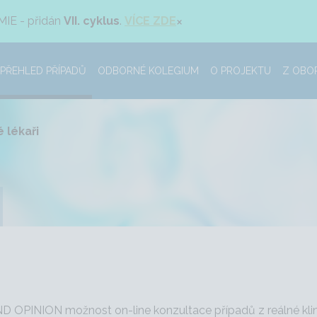
×
MIE - přidán
VII. cyklus
.
VÍCE ZDE
PŘEHLED PŘÍPADŮ
ODBORNÉ KOLEGIUM
O PROJEKTU
Z OBO
 lékaři
ND OPINION možnost on-line konzultace případů z reálné kli