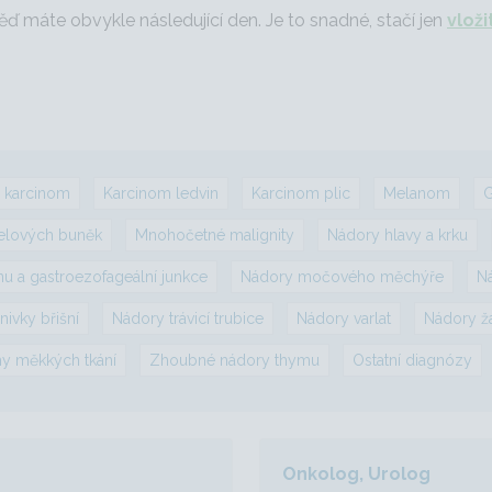
ěď máte obvykle následující den. Je to snadné, stačí jen
vloži
í karcinom
Karcinom ledvin
Karcinom plic
Melanom
G
elových buněk
Mnohočetné malignity
Nádory hlavy a krku
nu a gastroezofageální junkce
Nádory močového měchýře
N
nivky břišní
Nádory trávicí trubice
Nádory varlat
Nádory ž
y měkkých tkání
Zhoubné nádory thymu
Ostatní diagnózy
Onkolog, Urolog