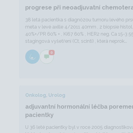
progrese při neoadjuvatní chemotera
38 letá pacientka s diagnózou tumoru levého p
meta v levé axille 4/2011 40mm , z biopsie histol.
40%+/PR 60% + , Ki67 60% , HER2 neg. Ca 15-3 5
stagingová vyšetření (Ct, scinti) , která neprok...
0
Onkolog, Urolog
adjuvantní hormonální léčba poreme
pacientky
U 36 leté pacientky byl v roce 2005 diagnostiko