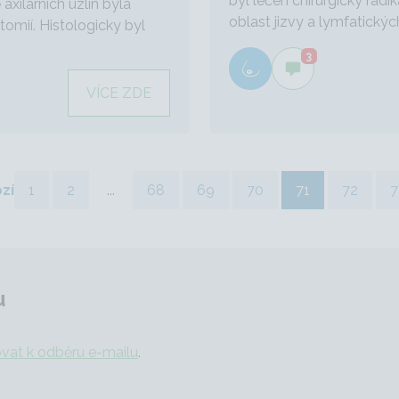
byl léčen chirurgicky radi
axilárních uzlin byla
oblast jizvy a lymfatických 
omií. Histologicky byl
3
VÍCE ZDE
zí
1
2
...
68
69
70
71
72
7
u
ovat k odběru e-mailu
.