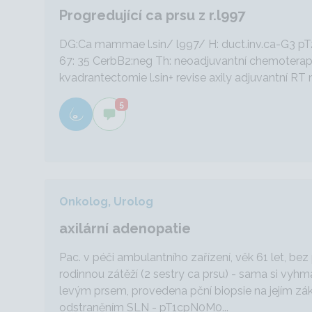
Progredující ca prsu z r.l997
DG:Ca mammae l.sin/ l997/ H: duct.inv.ca-G3 
67: 35 CerbB2:neg Th: neoadjuvantní chemoterap
kvadrantectomie l.sin+ revise axily adjuvantní RT na
5
Onkolog, Urolog
axilární adenopatie
Pac. v péči ambulantního zařízení, věk 61 let, bez
rodinnou zátěží (2 sestry ca prsu) - sama si vyhm
levým prsem, provedena pční biopsie na jejím zák
odstraněním SLN - pT1cpN0M0...