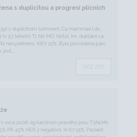
na s duplicitou a progresí plicních
/1939) s duplicitním tumorem. Ca mammae l.dx.,
v 57 letech) T1 N0 MO, histol. inv. duktální ca
2 nevyšetřeno, Ki67 15%. Byla provedena parc.
 pot...
VÍCE ZDE
uže
l v roce 2006 dg karcinom pravého prsu T3N1M0
85% PR 45% HER 2 negativní, Ki 67 15%. Pacient