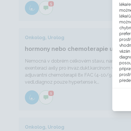
5
lékaře
možné
lékařů
možno
chybn
prefe
Onkolog, Urolog
prost
vhodn
hormony nebo chemoterapie u meta 
vázán 
diagno
Nemocná v dobrém celkovém stavu, nar. 1945, po
posou
exenteraci axily pro invaz.dukt.karcinom v r.1994
přípra
prostř
adjuvantní chemoterapii 8x FAC (4-10/94), pooper.
přede
vedl.diagnoz pouze hypertense k...
1
Onkolog, Urolog