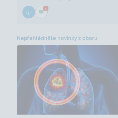
4
Nepřehlédněte novinky z oboru