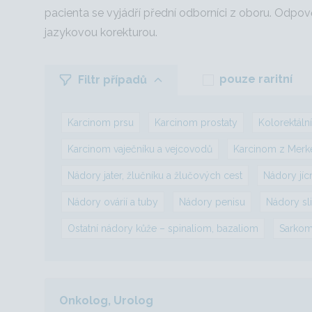
pacienta se vyjádří přední odborníci z oboru. Odpov
jazykovou korekturou.
pouze raritní
Filtr případů
Karcinom prsu
Karcinom prostaty
Kolorektáln
Karcinom vaječníku a vejcovodů
Karcinom z Merk
Nádory jater, žlučníku a žlučových cest
Nádory jíc
Nádory ovárií a tuby
Nádory penisu
Nádory sli
Ostatní nádory kůže – spinaliom, bazaliom
Sarkom
Onkolog, Urolog