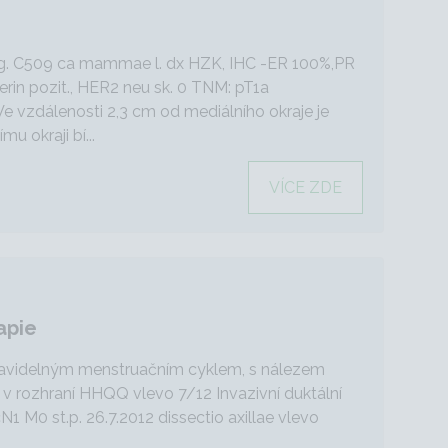
 dg. C509 ca mammae l. dx HZK, IHC -ER 100%,PR
erin pozit., HER2 neu sk. 0 TNM: pT1a
e vzdálenosti 2,3 cm od mediálního okraje je
u okraji bí...
VÍCE ZDE
apie
pravidelným menstruačním cyklem, s nálezem
v rozhraní HHQQ vlevo 7/12 Invazivní duktální
cN1 M0 st.p. 26.7.2012 dissectio axillae vlevo