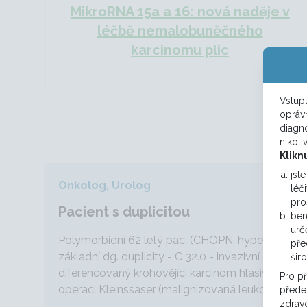
MikroRNA 15a a 16: nová naděje v
léčbě nemalobuněčného
karcinomu plic
Vstupu
opráv
diagno
nikoli
Klikn
jst
Onkolog, Urolog
léč
pro
Pacient s duplicitou
ber
urč
Polymorbidní 62 letý pac. (CHOPN, hypertenze, k
pře
základní dg. duplicity - C 32.0 - invazivní dlažd
šir
diferencovaný krohovějící karcinom hlasivky pT1N0 
Pro p
operaci Kleinssaser (malignizovaná leukoplakie...
předep
zdravo