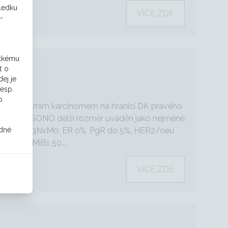
sledku
VÍCE ZDE
-
ickému
ť o
ej je
y
resp.
o
s medulárním karcinomem na hranici DK pravého
50mm (na SONO delší rozměr uváděn jako nejméně
odné
ožná až T3NxM0, ER 0%, PgR do 5%, HER2/neu
egativní) MiB1 50...
VÍCE ZDE