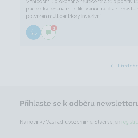
Vzhledem k prokázané multicentricitě a pozitivitě 
pacientka léčena modifikovanou radikální mastect
potvrzen multicentrický invazivní...
3
Předcho
Přihlaste se k odběru newsletter
Na novinky Vás rádi upozorníme. Stačí se jen
registr