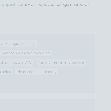
t případ
. Dotazy ani odpovědi kolegia neprochází
ynekologické nádory
Nádory hrdla a těla děložního
ádory mozku a CNS
Nádory neznámého původu
aludku
Neuroendokrinní nádory