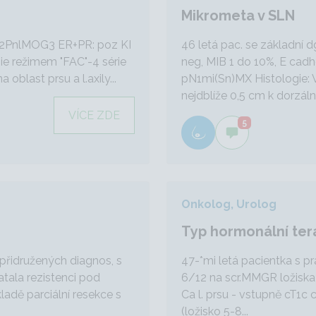
Mikrometa v SLN
pT2PnlMOG3 ER+PR: poz KI
46 letá pac. se základní
ie režimem "FAC"-4 série
neg, MIB 1 do 10%, E cadh
 oblast prsu a l.axily...
pN1mi(Sn)MX Histologie: V
nejdblíže 0,5 cm k dorzálním
VÍCE ZDE
5
Onkolog, Urolog
Typ hormonální ter
 přidružených diagnos, s
47-*mi letá pacientka s 
atala rezistenci pod
6/12 na scr.MMGR ložiska 
ladě parciální resekce s
Ca l. prsu - vstupně cT1c 
(ložisko 5-8...