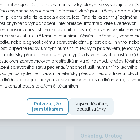
1
m“ potvrzujete, že jste seznámen s riziky, kterým se vystavujete v dů
VÍCE ZDE
ho chybného vyhodnocení informací, které jsou určeny odborníkům
m, přičemž tato rizika zcela akceptujete. Tato rizika zahrnují zejména
st chybného vyhodnocení (interpretace) informací dále uvedených,
ého posouzení vlastního zdravotního stavu, či možnost vzniku mylné
rence ve vztahu k určitému humánnímu léčivému přípravku, zdravotn
Onkolog, Urolog
ředku nebo diagnostickému zdravotnickému prostředku in vitro, nebo
osti případné léčby určitým humánním léčivým přípravkem, jehož výd
jater?
Volba primární léčb
na lékařský předpis, nebo určitých typů zdravotnických prostředků (
stických zdravotnických prostředků in vitro), rozhoduje vždy lékař p
 ablaci pravého prsu a
Mladá nemocná nar.1965 
zení zdravotního stavu pacienta. Vhodnost užití humánního léčivého
, pT1pN1M0, G2, ER 100%,
prsu, palpačně asi 30 x 
vku, jehož výdej není vázán na lékařský předpis, nebo zdravotnických
edků (resp. diagnostických zdravotnických prostředků in vitro) je vh
 RT a radiační kastraci. Z
50mm), minimálně T2, m
m zkonzultovat s lékařem či lékárníkem.
skore 0, (prakticky triple n
2
VÍCE ZDE
Potvrzuji, že
Nejsem lékařem,
jsem lékařem
opustit stránky
Onkolog, Urolog