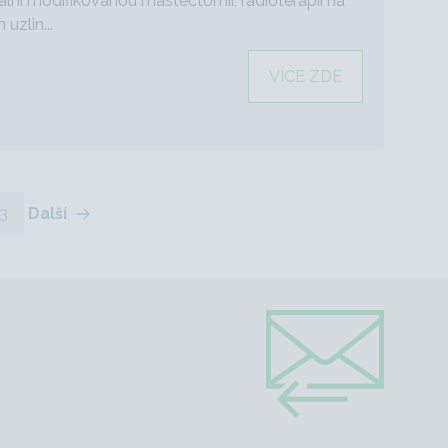
kální modifikovanou mastectomií, radioterapií na
uzlin...
VÍCE ZDE
3
Další