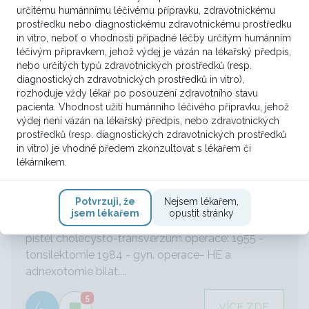
definitívnou histologoiu zistená mts v 1 z 5 SLU,
určitému humánnímu léčivému přípravku, zdravotnickému
20.12,2...
prostředku nebo diagnostickému zdravotnickému prostředku
in vitro, neboť o vhodnosti případné léčby určitým humánním
léčivým přípravkem, jehož výdej je vázán na lékařský předpis,
5
VÍCE ZDE
nebo určitých typů zdravotnických prostředků (resp.
diagnostických zdravotnických prostředků in vitro),
rozhoduje vždy lékař po posouzení zdravotního stavu
pacienta. Vhodnost užití humánního léčivého přípravku, jehož
výdej není vázán na lékařský předpis, nebo zdravotnických
Onkolog, Urolog
prostředků (resp. diagnostických zdravotnických prostředků
in vitro) je vhodné předem zkonzultovat s lékařem či
Lokoreionálně pokročilý karcinom
lékárníkem.
prsu u 80 leté pacientky
Potvrzuji, že
Nejsem lékařem,
Carcinoma mammae l. sin. OA: osteoporoza recid.
jsem lékařem
opustit stránky
vertiginozní stavy v OA varixy DKK 6/2011 CHCE +
píštěl cholecysto-transverzum operace: 1955 -
tonsilektomie 1984 - gyn. operace- HE a
adnexotomie bilat....
5
VÍCE ZDE