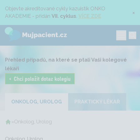
Objevte akreditované cykly kazuistik ONKO
×
AKADEMIE - přidán
VII. cyklus
.
VÍCE ZDE
Přehled případů, na které se ptali Vaši kolegové
lékaři
ONKOLOG, UROLOG
PRAKTICKÝ LÉKAŘ
»
Onkolog, Urolog
Onkolog, Urolog