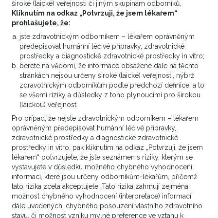
široké (laické) veřejnosti či jiným skupinám odborníků.
Vážení kolegové, rád bych s vámi konzultoval
Kliknutím na odkaz „Potvrzuji, že jsem lékařem“
jednu svoji pacientku, nyní čerstvě po ablaci.Dg.
prohlašujete, že:
souhrn viz níže včetně anamnézy. Pac. je 71 let a je
jste zdravotnickým odborníkem – lékařem oprávněným
PS 0. Stav po segmentectomii 31.3.2015
předepisovat humánní léčivé přípravky, zdravotnické
pT1cN0M0 dukt. invazivní Stav po ablaci 5.5.2015
prostředky a diagnostické zdravotnické prostředky in vitro;
ji...
berete na vědomí, že informace obsažené dále na těchto
stránkách nejsou určeny široké (laické) veřejnosti, nýbrž
5
zdravotnickým odborníkům podle předchozí definice, a to
VÍCE ZDE
se všemi riziky a důsledky z toho plynoucími pro širokou
(laickou) veřejnost.
Pro případ, že nejste zdravotnickým odborníkem – lékařem
oprávněným předepisovat humánní léčivé přípravky,
Onkolog, Urolog
zdravotnické prostředky a diagnostické zdravotnické
prostředky in vitro, pak kliknutím na odkaz „Potvrzuji, že jsem
Recidiva ca mammae na hrudní stěně
lékařem“ potvrzujete, že jste seznámen s riziky, kterým se
vystavujete v důsledku možného chybného vyhodnocení
64 ročná pac., bez komorbidity, v dobrom
informací, které jsou určeny odborníkům-lékařům, přičemž
tato rizika zcela akceptujete. Tato rizika zahrnují zejména
kondičnom stave, kradiálny stav : EF 64% 1. r.2010
možnost chybného vyhodnocení (interpretace) informací
- bifokálny ca mammae l. dx, tu 15 a 35 mm
dále uvedených, chybného posouzení vlastního zdravotního
26.11.2010 ME + SNB - - peroperačne negat. LU,
stavu, či možnost vzniku mylné preference ve vztahu k