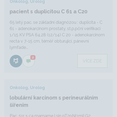
Onkolog, Urolog
pacient s duplicitou C 61 a C20
65 letý pac. se základní diagnózou : duplicita - C
61 - adenokarcinom prostaty, st.p.pční verifikaci
1/15 KV PSA 64,28 (12/14) C 20 - adenokarcinom
recta v 7-15 cm, téměř obturující, pánevní
lymfade...
2
VÍCE ZDE
Onkolog, Urolog
lobulární karcinom s perineurálním
šířením
Pac. 51r. s ca mamame l.sin pT2pN(1mi),G2,