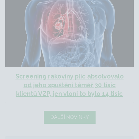
Screening rakoviny plic absolvovalo
od jeho spuštění téměř 30 tisíc
klientů VZP, jen vloni to bylo 14 tisíc
DALŠÍ NOVINKY