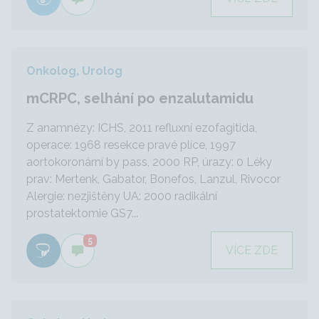
Onkolog, Urolog
mCRPC, selhání po enzalutamidu
Z anamnézy: ICHS, 2011 refluxní ezofagitida,
operace: 1968 resekce pravé plíce, 1997
aortokoronární by pass, 2000 RP, úrazy: 0 Léky
prav: Mertenk, Gabator, Bonefos, Lanzul, Rivocor
Alergie: nezjištěny UA: 2000 radikální
prostatektomie GS7...
5
VÍCE ZDE