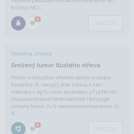
následně perkutánní extrakce konkrementu NO:
8/2000 NE l....
9
VÍCE ZDE
Onkolog, Urolog
Smíšený tumor tlustého střeva
Prosím o konzultaci ohledně dalšího postupu:
Pacientka JK, nar.1953, jinak zdravá, k nám
odeslaná s dg.Tu colon ascendens, pT3 pN0 M0
St.p.pravostranné hemikolektomii. Histologie:
smíšený tumor: 70 % neuroendorinní karcinom, Gr
III....
6
VÍCE ZDE