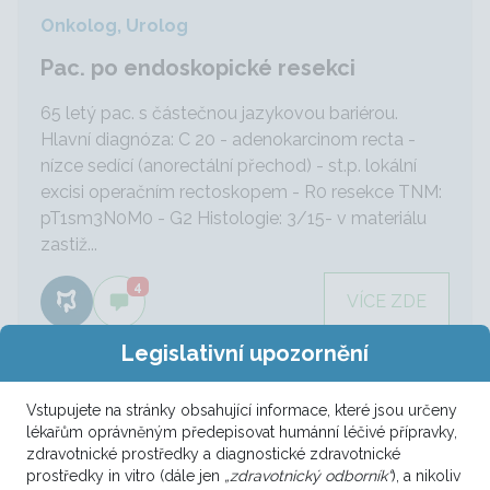
Onkolog, Urolog
Pac. po endoskopické resekci
65 letý pac. s částečnou jazykovou bariérou.
Hlavní diagnóza: C 20 - adenokarcinom recta -
nízce sedící (anorectální přechod) - st.p. lokální
excisi operačním rectoskopem - R0 resekce TNM:
pT1sm3N0M0 - G2 Histologie: 3/15- v materiálu
zastiž...
4
VÍCE ZDE
Legislativní upozornění
Vstupujete na stránky obsahující informace, které jsou určeny
Onkolog, Urolog
lékařům oprávněným předepisovat humánní léčivé přípravky,
multifokální tumor
zdravotnické prostředky a diagnostické zdravotnické
prostředky in vitro (dále jen
„zdravotnický odborník“
), a nikoliv