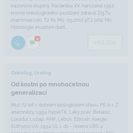
názorové skupiny. Pacientka XX, narozená 1952,
kromě onkologického postižení zdravá. Dg.Tu
mammae l.sin, T2 N1 M0, dg.2012 pT2 pN2 M0
Histologie: invazivní dukt...
4
VÍCE ZDE
Onkolog, Urolog
Od kostní po mnohočetnou
generalizaci
Muž 72 let v dobrém biologickém stavu. PS 0-1 Z
anamnézy: 1994 hyperTK, Léky prav: Betaloc,
Loradur, Lozap, ANP, Letrox, Eltroxin Alergie:
Euthyrox UA: 1994 UL l. dx - řešeno URS a