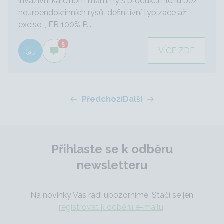
invazivní karcinom mammy s produkcí hlenu bez
neuroendokrinních rysů-definitivní typizace až
excise, , ER 100% P...
5
VÍCE ZDE
Předchozí
Další
Přihlaste se k odběru
newsletteru
Na novinky Vás rádi upozorníme. Stačí se jen
registrovat k odběru e-mailu
.