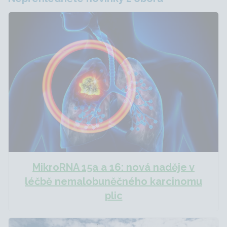
MikroRNA 15a a 16: nová naděje v
léčbě nemalobuněčného karcinomu
plic