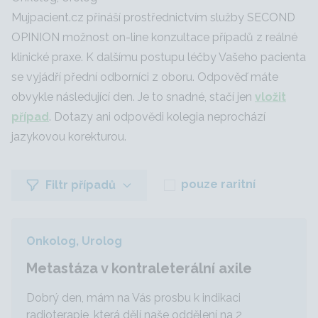
Mujpacient.cz přináší prostřednictvím služby SECOND
OPINION možnost on-line konzultace případů z reálné
klinické praxe. K dalšímu postupu léčby Vašeho pacienta
se vyjádří přední odborníci z oboru. Odpověď máte
obvykle následující den. Je to snadné, stačí jen
vložit
případ
. Dotazy ani odpovědi kolegia neprochází
jazykovou korekturou.
pouze raritní
Filtr případů
Onkolog, Urolog
Metastáza v kontraleterální axile
Dobrý den, mám na Vás prosbu k indikaci
radioterapie, která dělí naše oddělení na 2