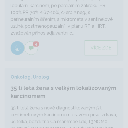
lobulární karcinom, po parciálním zákroku, ER
100%,PR 70%,Ki67-10%, c-erb.2 neg., s
perineurálním šířením, s mikrometa v sentinelové
uzlině, postmenopauzální , v plánu RT a HRT,
zvažován přínos adjuvantní c...
4
VÍCE ZDE
Onkolog, Urolog
35 ti letá žena s velkým lokalizovaným
karcinomem
35 ti letá žena s nově diagnostikovaným 5 ti
centimetrovým karcinomem pravého prsu, zdravá,
učitelka, bezdětná Ca mammae l.dx, T3NOMX,