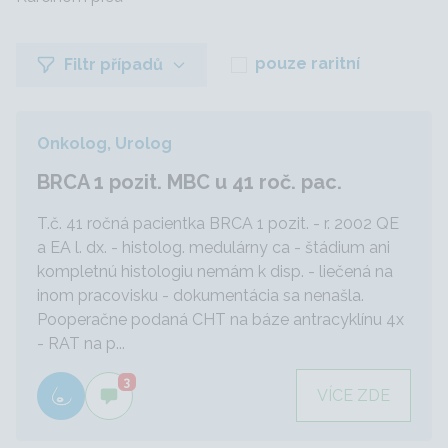
pouze raritní
Filtr případů
Onkolog, Urolog
BRCA 1 pozit. MBC u 41 roč. pac.
T.č. 41 ročná pacientka BRCA 1 pozit. - r. 2002 QE
a EA l. dx. - histolog. medulárny ca - štádium ani
kompletnú histologiu nemám k disp. - liečená na
inom pracovisku - dokumentácia sa nenašla.
Pooperačne podaná CHT na báze antracyklínu 4x
- RAT na p...
3
VÍCE ZDE