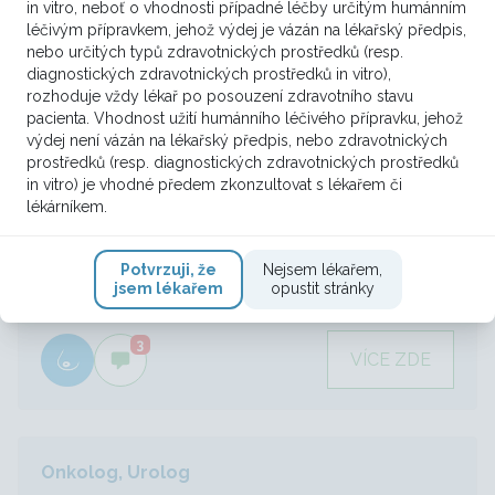
in vitro, neboť o vhodnosti případné léčby určitým humánním
léčivým přípravkem, jehož výdej je vázán na lékařský předpis,
Onkolog, Urolog
nebo určitých typů zdravotnických prostředků (resp.
diagnostických zdravotnických prostředků in vitro),
generalizace triple negativního
rozhoduje vždy lékař po posouzení zdravotního stavu
pacienta. Vhodnost užití humánního léčivého přípravku, jehož
karcinomu prsu
výdej není vázán na lékařský předpis, nebo zdravotnických
prostředků (resp. diagnostických zdravotnických prostředků
Pacientka P.Š 36 ti letá žena měla 7/2009
in vitro) je vhodné předem zkonzultovat s lékařem či
diagnostikovaný ca mammae l.dx., 7/09
lékárníkem.
podstoupila ablaci a exenteraci vpravo pro
invazivní duktální karcinom G3 s postižením
Potvrzuji, že
Nejsem lékařem,
axilárních uzlin, triple negativní. Ki 67 40% TNM -
jsem lékařem
opustit stránky
stadium:pT2N1a(14/3+)M0 P...
3
VÍCE ZDE
Onkolog, Urolog