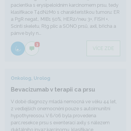
pacientka s erysipeloidním karcinomem prsu, tedy
klasifikace T4dN2M0 s charakteristikou tumoru: ER
a PgR negat., MIB1 50%, HER2/neu 3+, FISH +.
Scinti skeletu, Rtg plic a SONO prsů, axil, břicha a
pánve byly n...
3
VÍCE ZDE
Onkolog, Urolog
Bevacizumab v terapii ca prsu
V době diagnozy mladá nemocná ve věku 44 let,
z vedlejších onemocnění pouze s autoimunitní
hypothyreosou. V 6/06 byla provedena
parc.resekce prsu s exenterací axily s nálezem
duktálního invaz.karcinomu, klasifikace