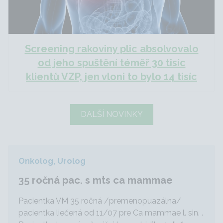
Screening rakoviny plic absolvovalo
od jeho spuštění téměř 30 tisíc
klientů VZP, jen vloni to bylo 14 tisíc
DALŠÍ NOVINKY
Onkolog, Urolog
35 ročná pac. s mts ca mammae
Pacientka VM 35 ročná /premenopuazálna/
pacientka liečená od 11/07 pre Ca mammae l. sin. .