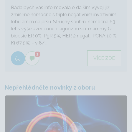
Ráda bych vás informovala o dalším vývoji již
zmíněné nemocné s triple negativním invazivním
lobulárním ca prsu. Stručný souhrn: nemocná 63
let s výše uvedenou diagnózou sin. mammy (z
biopsie ER 0%, PgR 5%, HER 2 negat., PCNA 10 %,
Ki 67 5%) - v 8/...
3
VÍCE ZDE
Nepřehlédněte novinky z oboru