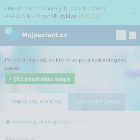
Objevte akreditované cykly kazuistik ONKO
×
AKADEMIE - přidán
VII. cyklus
.
VÍCE ZDE
Přehled případů, na které se ptali Vaši kolegové
lékaři
ONKOLOG, UROLOG
PRAKTICKÝ LÉKAŘ
»
Onkolog, Urolog
»
Karcinom prsu
Karcinom prsu