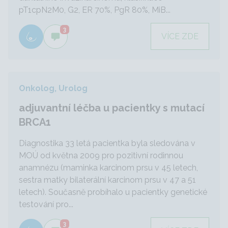
pT1cpN2M0, G2, ER 70%, PgR 80%, MiB...
3
VÍCE ZDE
Onkolog, Urolog
adjuvantní léčba u pacientky s mutací
BRCA1
Diagnostika 33 letá pacientka byla sledována v
MOÚ od května 2009 pro pozitivní rodinnou
anamnézu (maminka karcinom prsu v 45 letech,
sestra matky bilaterální karcinom prsu v 47 a 51
letech). Současně probíhalo u pacientky genetické
testování pro...
3