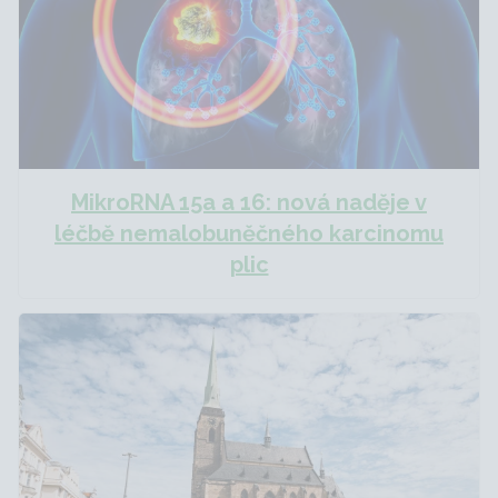
MikroRNA 15a a 16: nová naděje v
léčbě nemalobuněčného karcinomu
plic