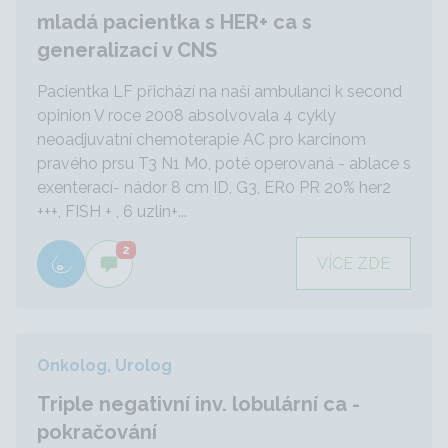
mladá pacientka s HER+ ca s
generalizací v CNS
Pacientka LF přichází na naší ambulanci k second
opinion V roce 2008 absolvovala 4 cykly
neoadjuvatní chemoterapie AC pro karcinom
pravého prsu T3 N1 M0, poté operovaná - ablace s
exenterací- nádor 8 cm ID, G3, ER0 PR 20% her2
+++, FISH + , 6 uzlin+...
2
VÍCE ZDE
Onkolog, Urolog
Triple negativní inv. lobulární ca -
pokračování