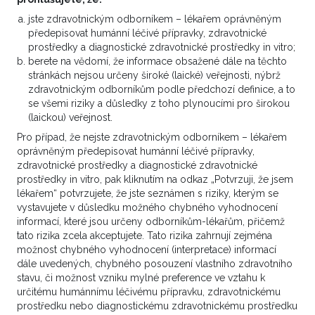
VÍCE ZDE
jste zdravotnickým odborníkem – lékařem oprávněným
předepisovat humánní léčivé přípravky, zdravotnické
prostředky a diagnostické zdravotnické prostředky in vitro;
berete na vědomí, že informace obsažené dále na těchto
stránkách nejsou určeny široké (laické) veřejnosti, nýbrž
Onkolog, Urolog
zdravotnickým odborníkům podle předchozí definice, a to
první linie léčby hormonálně
se všemi riziky a důsledky z toho plynoucími pro širokou
(laickou) veřejnost.
dependentního nádoru
Pro případ, že nejste zdravotnickým odborníkem – lékařem
oprávněným předepisovat humánní léčivé přípravky,
Pacientka I.Š 53 let 7/2004 si nahmatala bulku v
zdravotnické prostředky a diagnostické zdravotnické
pravém prsu, zjištěn zhoubný nádor, 7/2004
prostředky in vitro, pak kliknutím na odkaz „Potvrzuji, že jsem
absolvovala neoadjuvantní chemoterapii 5x FAC ,
lékařem“ potvrzujete, že jste seznámen s riziky, kterým se
potom 10/04 provedena SE + EA v UVN, nádor T2
vystavujete v důsledku možného chybného vyhodnocení
N1B M0 , 2+ LU z 19 , ER 90% , PR 0, Ki 67 5% her2
informací, které jsou určeny odborníkům-lékařům, přičemž
tato rizika zcela akceptujete. Tato rizika zahrnují zejména
neu 1+...
možnost chybného vyhodnocení (interpretace) informací
dále uvedených, chybného posouzení vlastního zdravotního
2
VÍCE ZDE
stavu, či možnost vzniku mylné preference ve vztahu k
určitému humánnímu léčivému přípravku, zdravotnickému
prostředku nebo diagnostickému zdravotnickému prostředku