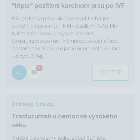
"triple" pozitivní karcinom prsu po IVF
R.G. 36 let ca prsu l.sin. Dosavad. léčba: jen
punkční biopsie 1/11 TNM - stadium: T2N1 M0
Nález MG a sono „ levý prs: Velikost
tumoru:14x12x10 mm, intimní souvislost s fascií
pektorálního svalu, ale jasně neprorůstá Axillární
uzliny: UZ nej...
6
VÍCE ZDE
Onkolog, Urolog
Trastuzumab u nemocné vysokého
věku
V době diagnozy (v lednu 2002) 81,5 letá