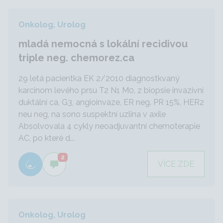
Onkolog, Urolog
mladá nemocná s lokální recidivou
triple neg. chemorez.ca
29 letá pacientka EK 2/2010 diagnostkvaný
karcinom levého prsu T2 N1 M0, z biopsie invazivní
duktální ca, G3, angioinvaze, ER neg. PR 15%, HER2
neu neg, na sono suspektní uzlina v axile
Absolvovala 4 cykly neoadjuvantní chemoterapie
AC, po které d...
2
VÍCE ZDE
Onkolog, Urolog