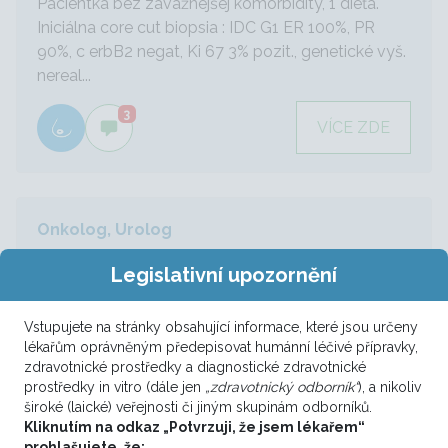
Pacientka bez závažnejšej komorbidity, 1 dieťa.
Iniciálna core cut biopsia : IDC G1 ER 100%, PR
90%, c erbB2 negat, Ki 67 3% pozit., genetické vyš.
nereal...
3
VÍCE ZDE
Onkolog, Urolog
Triple negativní inv. lobulární ca
Legislativní upozornění
Pacientka ve věku 63 let s dg. ca mammae l.sin.-
Vstupujete na stránky obsahující informace, které jsou určeny
HZK, histol. inv. vs. lobulární ca, triple negativní (ER
lékařům oprávněným předepisovat humánní léčivé přípravky,
0%, PgR 5%, HER 2 negat., PCNA 10 %, Ki 67 5%) -
zdravotnické prostředky a diagnostické zdravotnické
8/2010. Dle MG a UZ se jedná o tumor cca 20 mm
prostředky in vitro (dále jen
„zdravotnický odborník“
), a nikoliv
v průměru, s ohledem na histologii doplněno o...
široké (laické) veřejnosti či jiným skupinám odborníků.
Kliknutím na odkaz „Potvrzuji, že jsem lékařem“
3
prohlašujete, že: