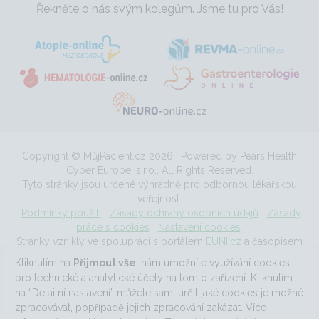
Řekněte o nás svým kolegům. Jsme tu pro Vás!
Copyright © MůjPacient.cz 2026 | Powered by Pears Health
Cyber Europe, s.r.o., All Rights Reserved.
Tyto stránky jsou určené výhradně pro odbornou lékařskou
veřejnost.
Podmínky použití
Zásady ochrany osobních údajů
Zásady
práce s cookies
Nastavení cookies
Stránky vznikly ve spolupráci s portálem
EUNI.cz
a časopisem
Acta medicinae
.
Kliknutím na
Přijmout vše
, nám umožníte využívání cookies
MůjPacient.cz ISSN 1803-9200 | Kontaktní informace:
pro technické a analytické účely na tomto zařízení. Kliknutím
monika.svobodova@mujpacient.cz
na “Detailní nastavení” můžete sami určit jaké cookies je možné
zpracovávat, popřípadě jejich zpracování zakázat. Více